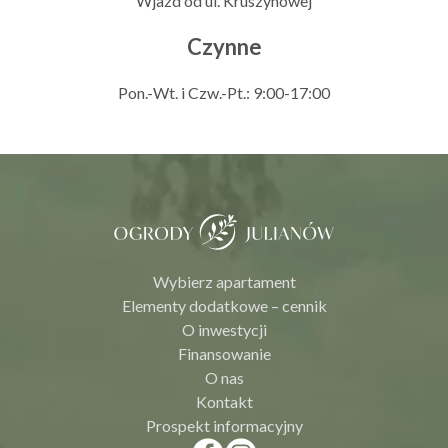
Wjazd od ul. Kruszynowej
Czynne
Pon.-Wt. i Czw.-Pt.: 9:00-17:00
Wybierz apartament
Elementy dodatkowe – cennik
O inwestycji
Finansowanie
O nas
Kontakt
Prospekt informacyjny