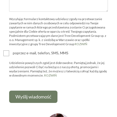
Wysyłając formularz kontaktowy udzielasz zgody na przetwarzanie
zawartych w nim danych osobowych w celu odpowiedzi na Twoje
zapytanie w ramach którego przedstawiona zostanie Ci przygotowana
specjalnie dla Ciebie oferta w oparciu o treść Twojego zapytania.
Podmiotem przetwarzającym dane jest Tree Development Group sp. z
o.o. Management sp. k. z siedzibą w Warszawie oraz spółki
inwestycyjne z grupy Tree Development Group
ROZWIŃ
poprzez e-mail, telefon, SMS, MMS
Udzielenie powyższych zgód jest dobrowolne. Pamiętaj jednak, że jej
udzielenie pozwoli Ci być na bieżąco z naszą ofertą, promocjami i
wydarzeniami. Pamiętaj też, że możesz z łatwością cofnąć każdą zgodę
w dowolnym momencie.
ROZWIŃ