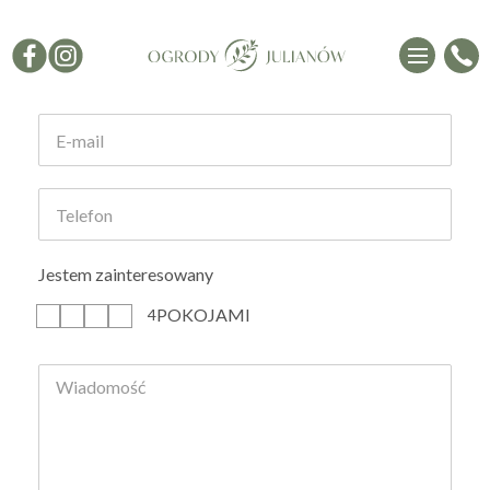
Formularz kontaktowy
Jestem zainteresowany
POKOJAMI
1
2
3
4