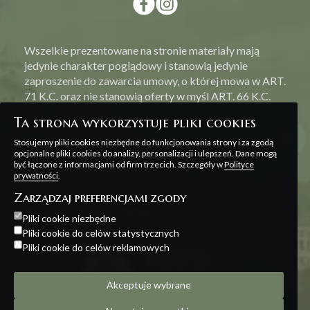
Wszelkie prezentowane na stronie materiały mają
jedynie charakter poglądowy i stanowią jedynie
zaproszenie do zawarcia umowy, o której mowa w ART.
71 K.C. oraz nie stanowią oferty w myśl ART. 66 K.C.
Ta strona wykorzystuje pliki cookies
Stosujemy pliki cookies niezbędne do funkcjonowania strony i za zgodą
opcjonalne pliki cookies do analizy, personalizacji i ulepszeń. Dane mogą
być łączone z informacjami od firm trzecich. Szczegóły w
Polityce
Polityka prywatności
prywatności
.
Zarządzaj preferencjami zgody
Projekt i realizacja:
Offteam
Pliki cookie niezbędne
Pliki cookie do celów statystycznych
Pliki cookie do celów reklamowych
Akceptuje wybrane