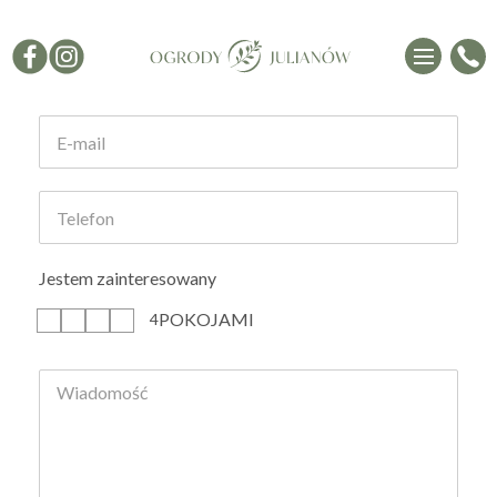
Formularz kontaktowy
Jestem zainteresowany
POKOJAMI
1
2
3
4