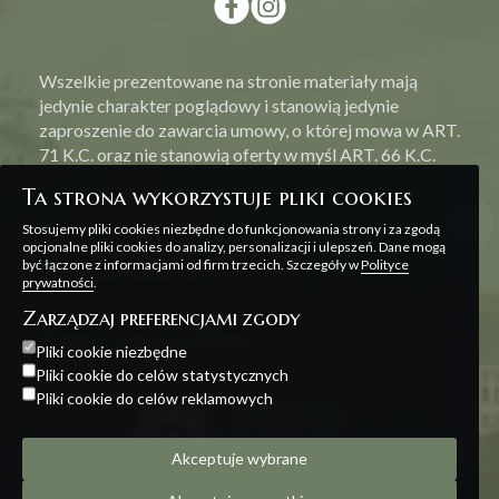
Wszelkie prezentowane na stronie materiały mają
jedynie charakter poglądowy i stanowią jedynie
zaproszenie do zawarcia umowy, o której mowa w ART.
71 K.C. oraz nie stanowią oferty w myśl ART. 66 K.C.
Ta strona wykorzystuje pliki cookies
Stosujemy pliki cookies niezbędne do funkcjonowania strony i za zgodą
opcjonalne pliki cookies do analizy, personalizacji i ulepszeń. Dane mogą
być łączone z informacjami od firm trzecich. Szczegóły w
Polityce
Polityka prywatności
prywatności
.
Zarządzaj preferencjami zgody
Projekt i realizacja:
Offteam
Pliki cookie niezbędne
Pliki cookie do celów statystycznych
Pliki cookie do celów reklamowych
Akceptuje wybrane