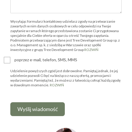
Wysyłając formularz kontaktowy udzielasz zgody na przetwarzanie
zawartych w nim danych osobowych w celu odpowiedzi na Twoje
zapytanie w ramach którego przedstawiona zostanie Ci przygotowana
specjalnie dla Ciebie oferta w oparciu o treść Twojego zapytania.
Podmiotem przetwarzającym dane jest Tree Development Group sp. z
o.o. Management sp. k. z siedzibą w Warszawie oraz spółki
inwestycyjne z grupy Tree Development Group
ROZWIŃ
poprzez e-mail, telefon, SMS, MMS
Udzielenie powyższych zgód jest dobrowolne. Pamiętaj jednak, że jej
udzielenie pozwoli Ci być na bieżąco z naszą ofertą, promocjami i
wydarzeniami. Pamiętaj też, że możesz z łatwością cofnąć każdą zgodę
w dowolnym momencie.
ROZWIŃ