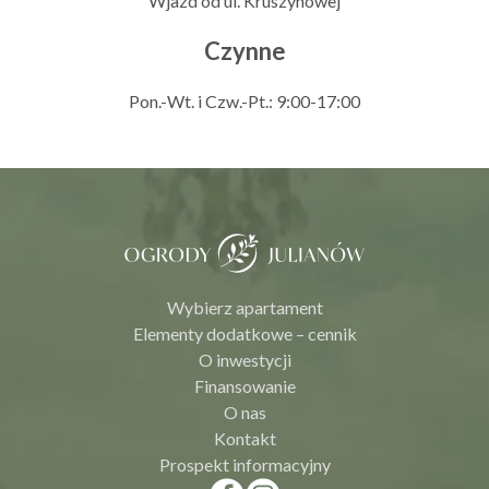
Wjazd od ul. Kruszynowej
Czynne
Pon.-Wt. i Czw.-Pt.: 9:00-17:00
Wybierz apartament
Elementy dodatkowe – cennik
O inwestycji
Finansowanie
O nas
Kontakt
Prospekt informacyjny