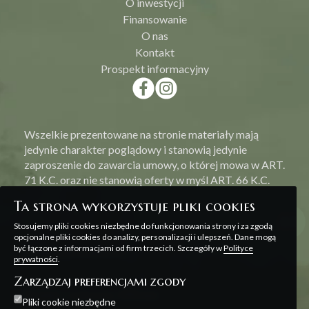
O inwestycji
Finansowanie
O nas
Kontakt
Prospekt informacyjny
Wszelkie prezentowane na stronie materiały mają
jedynie charakter poglądowy i stanowią jedynie
zaproszenie do zawarcia umowy, o której mowa w ART.
71 K.C. oraz nie stanowią oferty w myśl ART. 66 K.C.
Ta strona wykorzystuje pliki cookies
Stosujemy pliki cookies niezbędne do funkcjonowania strony i za zgodą
opcjonalne pliki cookies do analizy, personalizacji i ulepszeń. Dane mogą
być łączone z informacjami od firm trzecich. Szczegóły w
Polityce
Polityka prywatności
prywatności
.
Zarządzaj preferencjami zgody
Projekt i realizacja:
Offteam
Pliki cookie niezbędne