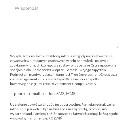
Wysyłając formularz kontaktowy udzielasz zgody na przetwarzanie
zawartych w nim danych osobowych w celu odpowiedzi na Twoje
zapytanie w ramach którego przedstawiona zostanie Ci przygotowana
specjalnie dla Ciebie oferta w oparciu o treść Twojego zapytania.
Podmiotem przetwarzającym dane jest Tree Development Group sp. z
o.o. Management sp. k. z siedzibą w Warszawie oraz spółki
inwestycyjne z grupy Tree Development Group
ROZWIŃ
poprzez e-mail, telefon, SMS, MMS
Udzielenie powyższych zgód jest dobrowolne. Pamiętaj jednak, że jej
udzielenie pozwoli Ci być na bieżąco z naszą ofertą, promocjami i
wydarzeniami. Pamiętaj też, że możesz z łatwością cofnąć każdą zgodę
w dowolnym momencie.
ROZWIŃ