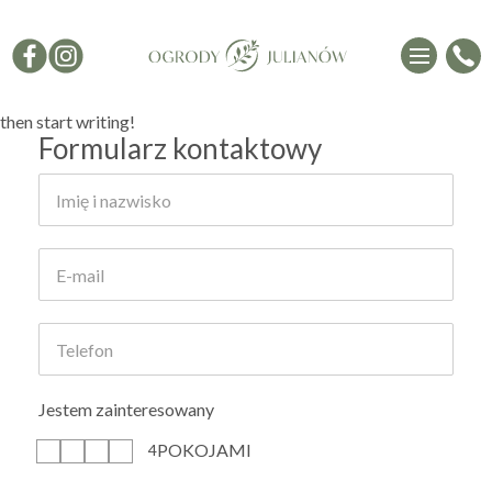
Hello world!
23 lipca, 2024
Reading time: 1 min
Welcome to WordPress. This is your first post. Edit or delete it,
then start writing!
Formularz kontaktowy
Jestem zainteresowany
POKOJAMI
1
2
3
4