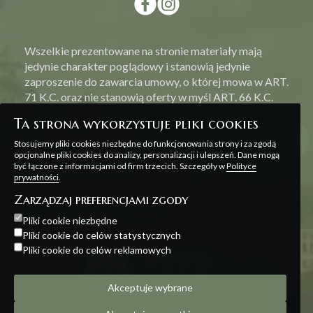
Wszelkie prezentowane na stronie materiały mają
jedynie charakter poglądowy i stanowią jedynie
zaproszenie do zawarcia umowy, o której mowa w ART.
71 K.C. oraz nie stanowią oferty w myśl ART. 66 K.C.
Ta strona wykorzystuje pliki cookies
Stosujemy pliki cookies niezbędne do funkcjonowania strony i za zgodą
opcjonalne pliki cookies do analizy, personalizacji i ulepszeń. Dane mogą
być łączone z informacjami od firm trzecich. Szczegóły w
Polityce
Polityka prywatności
prywatności
.
Zarządzaj preferencjami zgody
Projekt i realizacja:
Offteam
Pliki cookie niezbędne
Pliki cookie do celów statystycznych
Pliki cookie do celów reklamowych
Akceptuje wybrane