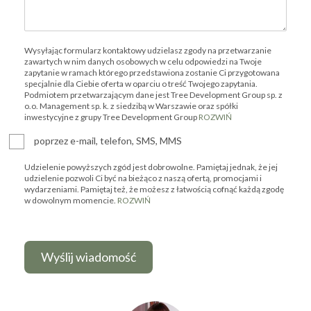
Wysyłając formularz kontaktowy udzielasz zgody na przetwarzanie
zawartych w nim danych osobowych w celu odpowiedzi na Twoje
zapytanie w ramach którego przedstawiona zostanie Ci przygotowana
specjalnie dla Ciebie oferta w oparciu o treść Twojego zapytania.
Podmiotem przetwarzającym dane jest Tree Development Group sp. z
o.o. Management sp. k. z siedzibą w Warszawie oraz spółki
inwestycyjne z grupy Tree Development Group
ROZWIŃ
poprzez e-mail, telefon, SMS, MMS
Udzielenie powyższych zgód jest dobrowolne. Pamiętaj jednak, że jej
udzielenie pozwoli Ci być na bieżąco z naszą ofertą, promocjami i
wydarzeniami. Pamiętaj też, że możesz z łatwością cofnąć każdą zgodę
w dowolnym momencie.
ROZWIŃ