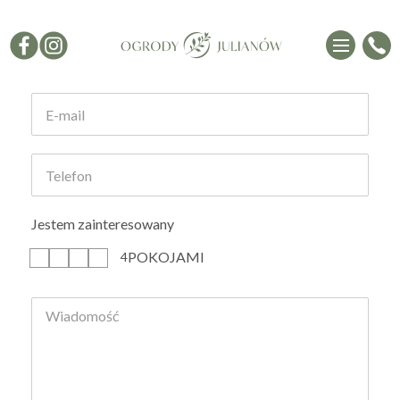
Formularz kontaktowy
Jestem zainteresowany
POKOJAMI
1
2
3
4