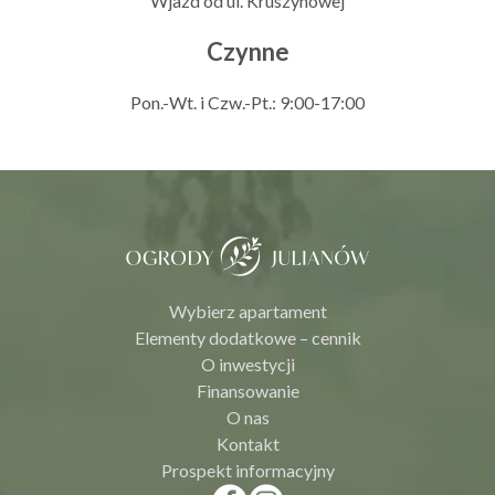
Wjazd od ul. Kruszynowej
Czynne
Pon.-Wt. i Czw.-Pt.: 9:00-17:00
Wybierz apartament
Elementy dodatkowe – cennik
O inwestycji
Finansowanie
O nas
Kontakt
Prospekt informacyjny