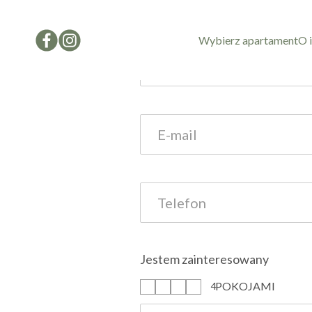
Formularz kon
Wybierz apartament
O 
Jestem zainteresowany
POKOJAMI
1
2
3
4