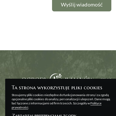
Wybierz
Ta strona wykorzystuje pliki cookies
Stosujemy pliki cookies niezbędne do funkcjonowania strony i za zgodą
Wszelkie prezentowane na stronie materiały ma
opcjonalne pliki cookies do analizy, personalizacji i ulepszeń. Dane mogą
być łączone z informacjami od firm trzecich. Szczegóły w
Polityce
zawarcia umowy, o której mowa w ART. 71 K.C. o
prywatności
.
Zarządzaj preferencjami zgody