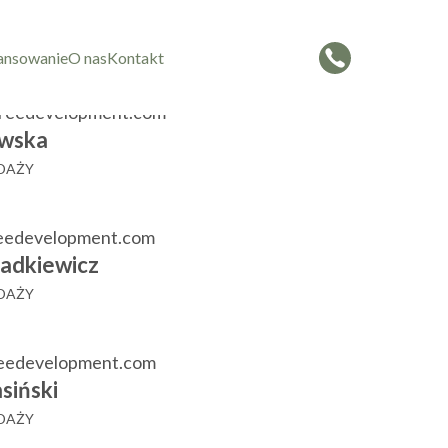
czorowska
 SPRZEDAŻY
ansowanie
O nas
Kontakt
reedevelopment.com
wska
EDAŻY
eedevelopment.com
adkiewicz
EDAŻY
reedevelopment.com
siński
EDAŻY