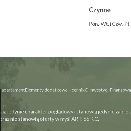
Czynne
Pon.-Wt. i Czw.-Pt
 apartament
Elementy dodatkowe – cennik
O inwestycji
Finansowa
ją jedynie charakter poglądowy i stanowią jedynie zapros
raz nie stanowią oferty w myśl ART. 66 K.C.