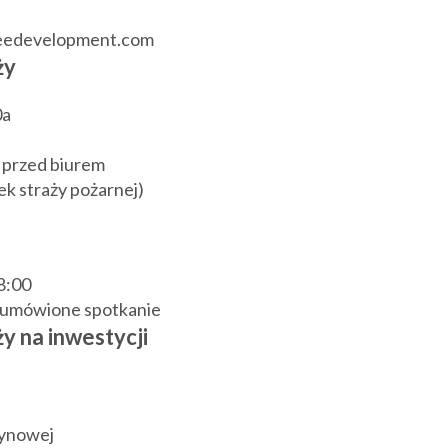
reedevelopment.com
ży
0a
 przed biurem
k straży pożarnej)
18:00
j umówione spotkanie
y na inwestycji
zynowej