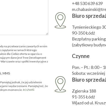
+48 530 639 639
m.chabasinski@t
Biuro sprzeda
Tymienieckiego 3
90-350 Łódź
Bezpłatny parking
(zabytkowy budyne
ody na przetwarzanie zawartych w nim
 zapytanie w ramach którego
nie dla Ciebie oferta w oparciu o
Czynne
zającym dane jest Tree Development
w Warszawie oraz spółki inwestycyjne z
Pon. – Pt.: 8:00 – 
Sobota: wcześnie
MS, MMS
Biuro sprzedaż
amiętaj jednak, że jej udzielenie
ocjami i wydarzeniami. Pamiętaj też, że
owolnym momencie.
ROZWIŃ
Zgierska 188
91-355 Łódź
Wjazd od ul. Krus