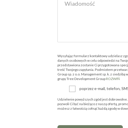
Wysyłając formularz kontaktowy udzielasz zg
danych osobowych w celu odpowiedzi na Twoje
przedstawiona zostanie Ci przygotowana specjal
treść Twojego zapytania. Podmiotem przetwar
Group sp. z o.o. Management sp. k. z siedzibą 
grupy Tree Development Group
ROZWIŃ
poprzez e-mail, telefon, S
Udzielenie powyższych zgód jest dobrowolne. P
pozwoli Ci być na bieżąco z naszą ofertą, prom
możesz z łatwością cofnąć każdą zgodę w d