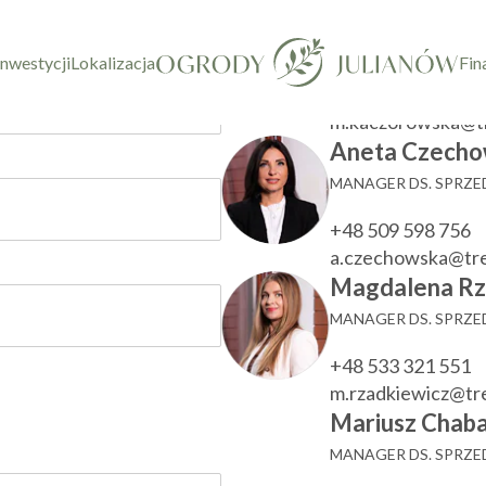
taktowy
Marzenna Ka
KIEROWNIK DZIAŁU
inwestycji
Lokalizacja
Fin
+48 533 780 022
m.kaczorowska@t
Aneta Czecho
MANAGER DS. SPRZ
+48 509 598 756
a.czechowska@tr
Magdalena Rz
MANAGER DS. SPRZ
+48 533 321 551
m.rzadkiewicz@t
Mariusz Chaba
MANAGER DS. SPRZ