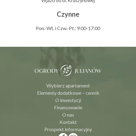
Wjazd od ul. Kruszynowej
Czynne
Pon.-Wt. i Czw.-Pt.: 9:00-17:00
Wybierz apartament
Elementy dodatkowe – cennik
O inwestycji
Finansowanie
O nas
Kontakt
Prospekt informacyjny