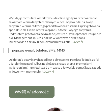
Wysyłając formularz kontaktowy udzielasz zgody na przetwarzanie
zawartych w nim danych osobowych w celu odpowiedzi na Twoje
zapytanie w ramach którego przedstawiona zostanie Ci przygotowana
specjalnie dla Ciebie oferta w oparciu o treść Twojego zapytania.
Podmiotem przetwarzającym dane jest Tree Development Group sp. z
o.o. Management sp. k. z siedzibą w Warszawie oraz spółki
inwestycyjne z grupy Tree Development Group
ROZWIŃ
poprzez e-mail, telefon, SMS, MMS
Udzielenie powyższych zgód jest dobrowolne. Pamiętaj jednak, że jej
udzielenie pozwoli Ci być na bieżąco z naszą ofertą, promocjami i
wydarzeniami. Pamiętaj też, że możesz z łatwością cofnąć każdą zgodę
w dowolnym momencie.
ROZWIŃ