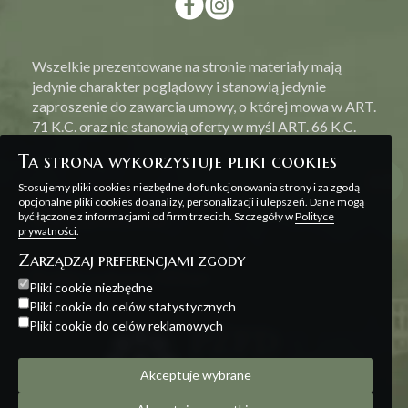
Wszelkie prezentowane na stronie materiały mają
jedynie charakter poglądowy i stanowią jedynie
zaproszenie do zawarcia umowy, o której mowa w ART.
71 K.C. oraz nie stanowią oferty w myśl ART. 66 K.C.
Ta strona wykorzystuje pliki cookies
Stosujemy pliki cookies niezbędne do funkcjonowania strony i za zgodą
opcjonalne pliki cookies do analizy, personalizacji i ulepszeń. Dane mogą
być łączone z informacjami od firm trzecich. Szczegóły w
Polityce
Polityka prywatności
prywatności
.
Zarządzaj preferencjami zgody
Projekt i realizacja:
Offteam
Pliki cookie niezbędne
Pliki cookie do celów statystycznych
Pliki cookie do celów reklamowych
Akceptuje wybrane