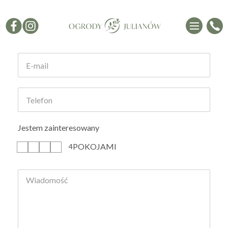
Formularz kontaktowy
Jestem zainteresowany
POKOJAMI
1
2
3
4