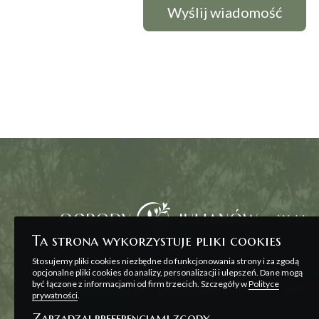
Wybierz
Ta strona wykorzystuje pliki cookies
Stosujemy pliki cookies niezbędne do funkcjonowania strony i za zgodą
Wszelkie prezentowane na stronie materiały ma
opcjonalne pliki cookies do analizy, personalizacji i ulepszeń. Dane mogą
być łączone z informacjami od firm trzecich. Szczegóły w
Polityce
zawarcia umowy, o której mowa w ART. 71 K.C. o
prywatności
.
Zarządzaj preferencjami zgody