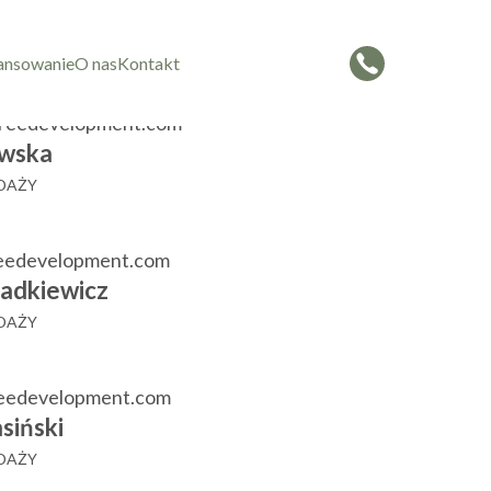
czorowska
 SPRZEDAŻY
ansowanie
O nas
Kontakt
reedevelopment.com
wska
EDAŻY
eedevelopment.com
adkiewicz
EDAŻY
reedevelopment.com
siński
EDAŻY