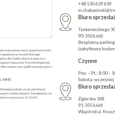
+48 530 639 639
m.chabasinski@t
Biuro sprzeda
Tymienieckiego 3
90-350 Łódź
Bezpłatny parking
(zabytkowy budyne
ody na przetwarzanie zawartych w nim
 zapytanie w ramach którego
nie dla Ciebie oferta w oparciu o
Czynne
zającym dane jest Tree Development
w Warszawie oraz spółki inwestycyjne z
Pon. – Pt.: 8:00 – 
Sobota: wcześnie
MS, MMS
Biuro sprzedaż
amiętaj jednak, że jej udzielenie
ocjami i wydarzeniami. Pamiętaj też, że
owolnym momencie.
ROZWIŃ
Zgierska 188
91-355 Łódź
Wjazd od ul. Krus