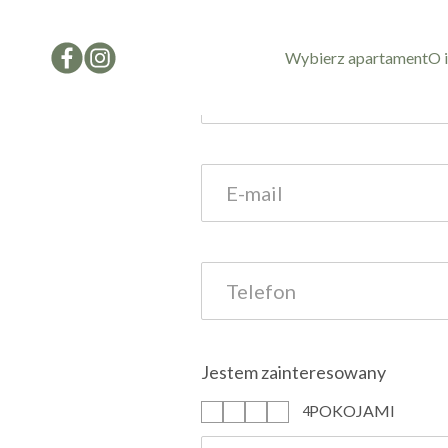
Formularz kon
Wybierz apartament
O 
Jestem zainteresowany
POKOJAMI
1
2
3
4