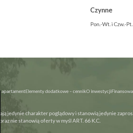
Czynne
Pon.-Wt. i Czw.-Pt
 apartament
Elementy dodatkowe – cennik
O inwestycji
Finansowa
ją jedynie charakter poglądowy i stanowią jedynie zapros
raz nie stanowią oferty w myśl ART. 66 K.C.