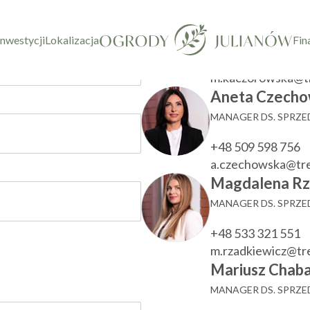
taktowy
Marzenna Ka
KIEROWNIK DZIAŁU
inwestycji
Lokalizacja
Fin
+48 533 780 022
m.kaczorowska@t
Aneta Czecho
MANAGER DS. SPRZ
+48 509 598 756
a.czechowska@tr
Magdalena Rz
MANAGER DS. SPRZ
+48 533 321 551
m.rzadkiewicz@t
Mariusz Chaba
MANAGER DS. SPRZ