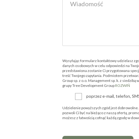
Wysyłając formularz kontaktowy udzielasz zg
danych osobowych w celu odpowiedzi na Twoje
przedstawiona zostanie Ci przygotowana specjal
treść Twojego zapytania. Podmiotem przetwar
Group sp. z o.o. Management sp. k. z siedzibą 
grupy Tree Development Group
ROZWIŃ
poprzez e-mail, telefon, S
Udzielenie powyższych zgód jest dobrowolne. P
pozwoli Ci być na bieżąco z naszą ofertą, prom
możesz z łatwością cofnąć każdą zgodę w d