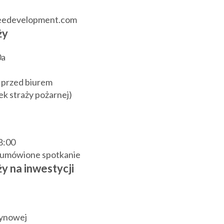
reedevelopment.com
ży
0a
 przed biurem
k straży pożarnej)
18:00
j umówione spotkanie
y na inwestycji
zynowej