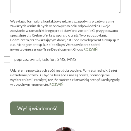
Wysyłając formularz kontaktowy udzielasz zgody na przetwarzanie
zawartych w nim danych osobowych w celu odpowiedzi na Twoje
zapytanie w ramach którego przedstawiona zostanie Ci przygotowana
specjalnie dla Ciebie oferta w oparciu o treść Twojego zapytania.
Podmiotem przetwarzającym dane jest Tree Development Group sp. z
o.o. Management sp. k. z siedzibą w Warszawie oraz spółki
inwestycyjne z grupy Tree Development Group
ROZWIŃ
poprzez e-mail, telefon, SMS, MMS
Udzielenie powyższych zgód jest dobrowolne. Pamiętaj jednak, że jej
udzielenie pozwoli Ci być na bieżąco z naszą ofertą, promocjami i
wydarzeniami. Pamiętaj też, że możesz z łatwością cofnąć każdą zgodę
w dowolnym momencie.
ROZWIŃ