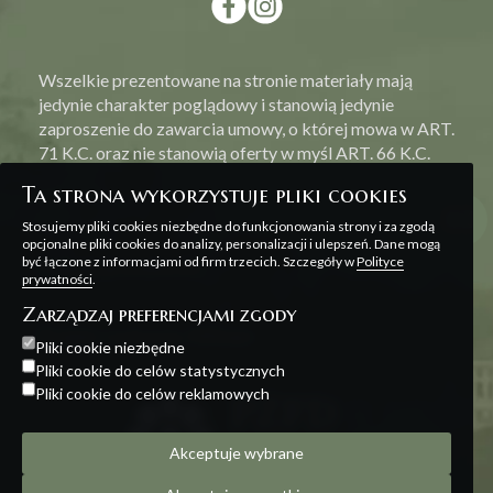
Wszelkie prezentowane na stronie materiały mają
jedynie charakter poglądowy i stanowią jedynie
zaproszenie do zawarcia umowy, o której mowa w ART.
71 K.C. oraz nie stanowią oferty w myśl ART. 66 K.C.
Ta strona wykorzystuje pliki cookies
Stosujemy pliki cookies niezbędne do funkcjonowania strony i za zgodą
opcjonalne pliki cookies do analizy, personalizacji i ulepszeń. Dane mogą
być łączone z informacjami od firm trzecich. Szczegóły w
Polityce
Polityka prywatności
prywatności
.
Zarządzaj preferencjami zgody
Projekt i realizacja:
Offteam
Pliki cookie niezbędne
Pliki cookie do celów statystycznych
Pliki cookie do celów reklamowych
Akceptuje wybrane