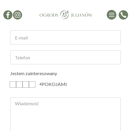
Formularz kontaktowy
Jestem zainteresowany
POKOJAMI
1
2
3
4