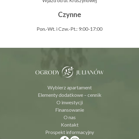
Wjazd od ul. Kruszynowej
Czynne
Pon.-Wt. i Czw.-Pt.: 9:00-17:00
Wybierz apartament
Elementy dodatkowe – cennik
O inwestycji
Finansowanie
O nas
Kontakt
Prospekt informacyjny