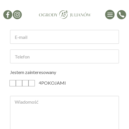
Formularz kontaktowy
Jestem zainteresowany
POKOJAMI
1
2
3
4