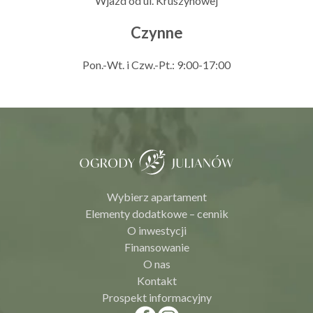
Wjazd od ul. Kruszynowej
Czynne
Pon.-Wt. i Czw.-Pt.: 9:00-17:00
Wybierz apartament
Elementy dodatkowe – cennik
O inwestycji
Finansowanie
O nas
Kontakt
Prospekt informacyjny