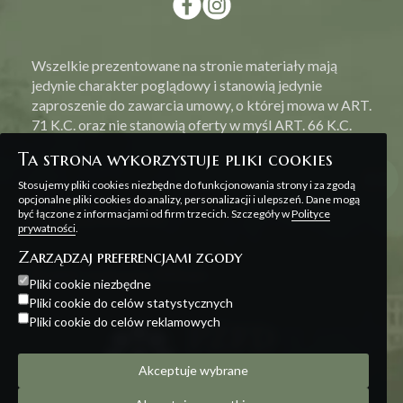
Wszelkie prezentowane na stronie materiały mają
jedynie charakter poglądowy i stanowią jedynie
zaproszenie do zawarcia umowy, o której mowa w ART.
71 K.C. oraz nie stanowią oferty w myśl ART. 66 K.C.
Ta strona wykorzystuje pliki cookies
Stosujemy pliki cookies niezbędne do funkcjonowania strony i za zgodą
opcjonalne pliki cookies do analizy, personalizacji i ulepszeń. Dane mogą
być łączone z informacjami od firm trzecich. Szczegóły w
Polityce
Polityka prywatności
prywatności
.
Zarządzaj preferencjami zgody
Projekt i realizacja:
Offteam
Pliki cookie niezbędne
Pliki cookie do celów statystycznych
Pliki cookie do celów reklamowych
Akceptuje wybrane