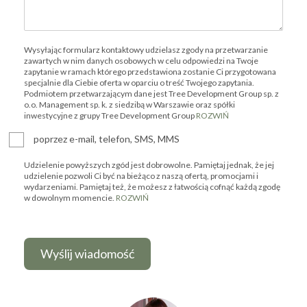
Wysyłając formularz kontaktowy udzielasz zgody na przetwarzanie
zawartych w nim danych osobowych w celu odpowiedzi na Twoje
zapytanie w ramach którego przedstawiona zostanie Ci przygotowana
specjalnie dla Ciebie oferta w oparciu o treść Twojego zapytania.
Podmiotem przetwarzającym dane jest Tree Development Group sp. z
o.o. Management sp. k. z siedzibą w Warszawie oraz spółki
inwestycyjne z grupy Tree Development Group
ROZWIŃ
poprzez e-mail, telefon, SMS, MMS
Udzielenie powyższych zgód jest dobrowolne. Pamiętaj jednak, że jej
udzielenie pozwoli Ci być na bieżąco z naszą ofertą, promocjami i
wydarzeniami. Pamiętaj też, że możesz z łatwością cofnąć każdą zgodę
w dowolnym momencie.
ROZWIŃ