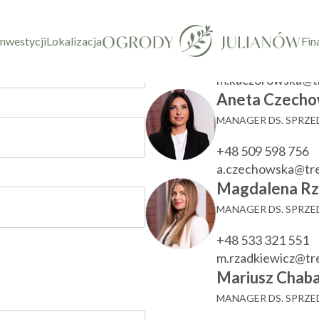
taktowy
Marzenna Ka
KIEROWNIK DZIAŁU
inwestycji
Lokalizacja
Fin
+48 533 780 022
m.kaczorowska@t
Aneta Czecho
MANAGER DS. SPRZ
+48 509 598 756
a.czechowska@tr
Magdalena Rz
MANAGER DS. SPRZ
+48 533 321 551
m.rzadkiewicz@t
Mariusz Chaba
MANAGER DS. SPRZ