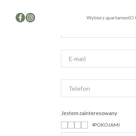
Formularz kon
Wybierz apartament
O 
Jestem zainteresowany
POKOJAMI
1
2
3
4