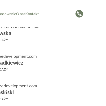
czorowska
 SPRZEDAŻY
ansowanie
O nas
Kontakt
reedevelopment.com
wska
EDAŻY
eedevelopment.com
adkiewicz
EDAŻY
reedevelopment.com
siński
EDAŻY