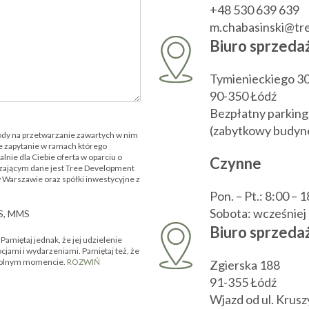
+48 530 639 639
m.chabasinski@t
Biuro sprzeda
Tymienieckiego 3
90-350 Łódź
Bezpłatny parking
(zabytkowy budyne
ody na przetwarzanie zawartych w nim
 zapytanie w ramach którego
nie dla Ciebie oferta w oparciu o
Czynne
zającym dane jest Tree Development
w Warszawie oraz spółki inwestycyjne z
Pon. – Pt.: 8:00 – 
Sobota: wcześnie
MS, MMS
Biuro sprzedaż
amiętaj jednak, że jej udzielenie
ocjami i wydarzeniami. Pamiętaj też, że
owolnym momencie.
ROZWIŃ
Zgierska 188
91-355 Łódź
Wjazd od ul. Krus