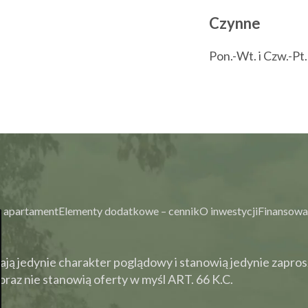
Czynne
Pon.-Wt. i Czw.-Pt
 apartament
Elementy dodatkowe – cennik
O inwestycji
Finansowa
ją jedynie charakter poglądowy i stanowią jedynie zapros
raz nie stanowią oferty w myśl ART. 66 K.C.