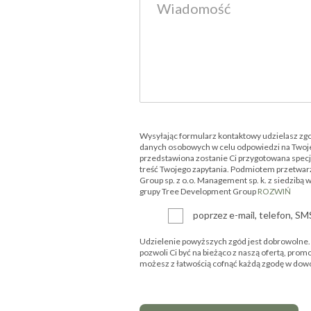
Wysyłając formularz kontaktowy udzielasz zg
danych osobowych w celu odpowiedzi na Twoje
przedstawiona zostanie Ci przygotowana specjal
treść Twojego zapytania. Podmiotem przetwar
Group sp. z o.o. Management sp. k. z siedzibą 
grupy Tree Development Group
ROZWIŃ
poprzez e-mail, telefon, S
Udzielenie powyższych zgód jest dobrowolne. P
pozwoli Ci być na bieżąco z naszą ofertą, prom
możesz z łatwością cofnąć każdą zgodę w d