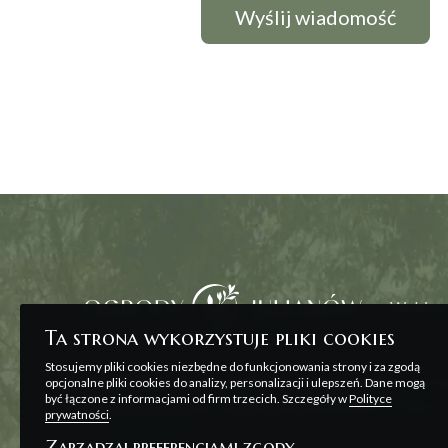
Wybierz
Ta strona wykorzystuje pliki cookies
Stosujemy pliki cookies niezbędne do funkcjonowania strony i za zgodą
Wszelkie prezentowane na stronie materiały ma
opcjonalne pliki cookies do analizy, personalizacji i ulepszeń. Dane mogą
być łączone z informacjami od firm trzecich. Szczegóły w
Polityce
zawarcia umowy, o której mowa w ART. 71 K.C. o
prywatności
.
Zarządzaj preferencjami zgody