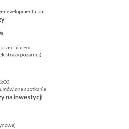
reedevelopment.com
ży
0a
 przed biurem
k straży pożarnej)
18:00
j umówione spotkanie
y na inwestycji
zynowej