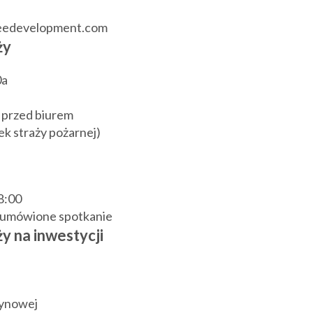
reedevelopment.com
ży
0a
 przed biurem
k straży pożarnej)
18:00
j umówione spotkanie
y na inwestycji
zynowej