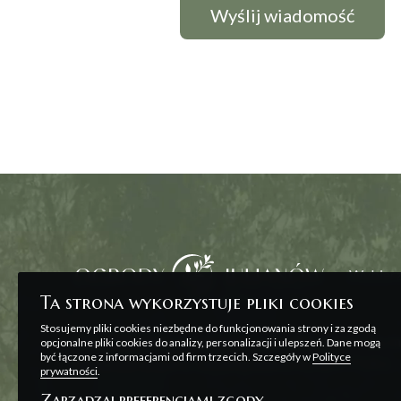
Wybierz
Ta strona wykorzystuje pliki cookies
Stosujemy pliki cookies niezbędne do funkcjonowania strony i za zgodą
Wszelkie prezentowane na stronie materiały ma
opcjonalne pliki cookies do analizy, personalizacji i ulepszeń. Dane mogą
być łączone z informacjami od firm trzecich. Szczegóły w
Polityce
zawarcia umowy, o której mowa w ART. 71 K.C. o
prywatności
.
Zarządzaj preferencjami zgody