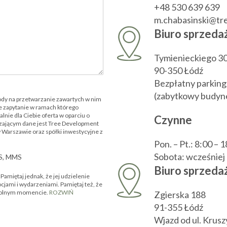
+48 530 639 639
m.chabasinski@t
Biuro sprzeda
Tymienieckiego 3
90-350 Łódź
Bezpłatny parking
(zabytkowy budyne
ody na przetwarzanie zawartych w nim
 zapytanie w ramach którego
nie dla Ciebie oferta w oparciu o
Czynne
zającym dane jest Tree Development
w Warszawie oraz spółki inwestycyjne z
Pon. – Pt.: 8:00 – 
Sobota: wcześnie
MS, MMS
Biuro sprzedaż
amiętaj jednak, że jej udzielenie
ocjami i wydarzeniami. Pamiętaj też, że
owolnym momencie.
ROZWIŃ
Zgierska 188
91-355 Łódź
Wjazd od ul. Krus