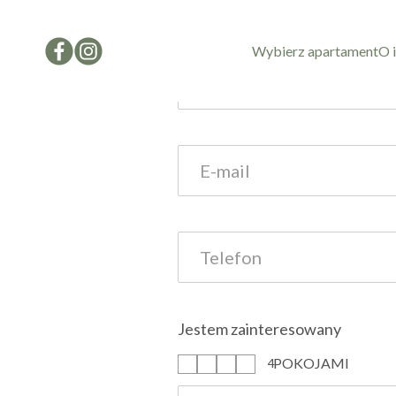
Formularz kon
Wybierz apartament
O 
Jestem zainteresowany
POKOJAMI
1
2
3
4