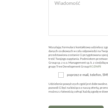
Wysyłając formularz kontaktowy udzielasz zg
danych osobowych w celu odpowiedzi na Twoje
przedstawiona zostanie Ci przygotowana specjal
treść Twojego zapytania. Podmiotem przetwar
Group sp. z o.o. Management sp. k. z siedzibą 
grupy Tree Development Group
ROZWIŃ
poprzez e-mail, telefon, S
Udzielenie powyższych zgód jest dobrowolne. P
pozwoli Ci być na bieżąco z naszą ofertą, prom
możesz z łatwością cofnąć każdą zgodę w d