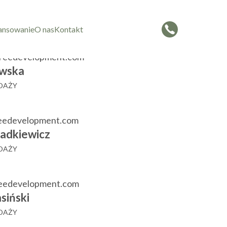
czorowska
 SPRZEDAŻY
ansowanie
O nas
Kontakt
reedevelopment.com
wska
EDAŻY
eedevelopment.com
adkiewicz
EDAŻY
reedevelopment.com
siński
EDAŻY