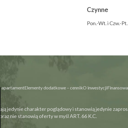
Czynne
Pon.-Wt. i Czw.-Pt
 apartament
Elementy dodatkowe – cennik
O inwestycji
Finansowa
ją jedynie charakter poglądowy i stanowią jedynie zapros
raz nie stanowią oferty w myśl ART. 66 K.C.