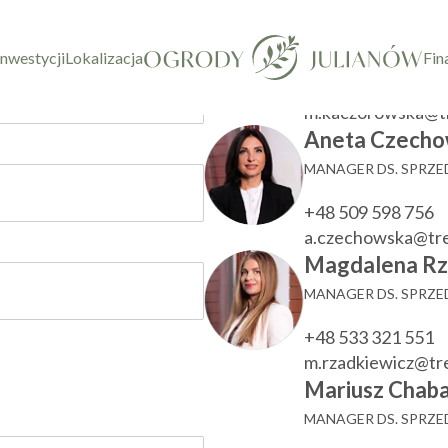
taktowy
Marzenna Ka
KIEROWNIK DZIAŁU
inwestycji
Lokalizacja
Fin
+48 533 780 022
m.kaczorowska@t
Aneta Czecho
MANAGER DS. SPRZ
+48 509 598 756
a.czechowska@tr
Magdalena Rz
MANAGER DS. SPRZ
+48 533 321 551
m.rzadkiewicz@t
Mariusz Chaba
MANAGER DS. SPRZ