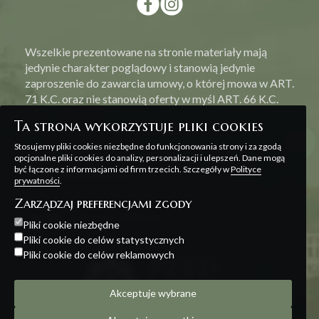
Wszelkie prezentowane na stronie materiały mają
jedynie charakter poglądowy i stanowią jedynie
zaproszenie do zawarcia umowy, o której mowa w ART.
71 K.C. oraz nie stanowią oferty w myśl ART. 66 K.C.
Ta strona wykorzystuje pliki cookies
Stosujemy pliki cookies niezbędne do funkcjonowania strony i za zgodą
opcjonalne pliki cookies do analizy, personalizacji i ulepszeń. Dane mogą
być łączone z informacjami od firm trzecich. Szczegóły w
Polityce
Polityka prywatności
prywatności
.
Zarządzaj preferencjami zgody
Projekt i realizacja:
Offteam
Pliki cookie niezbędne
Pliki cookie do celów statystycznych
Pliki cookie do celów reklamowych
Akceptuje wybrane