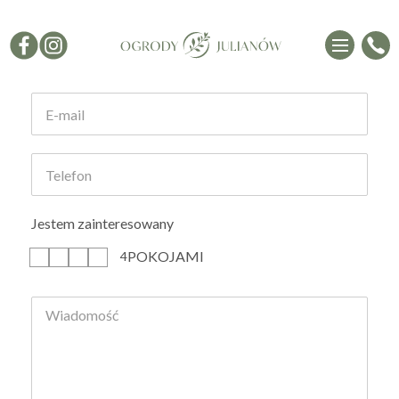
Formularz kontaktowy
Jestem zainteresowany
POKOJAMI
1
2
3
4