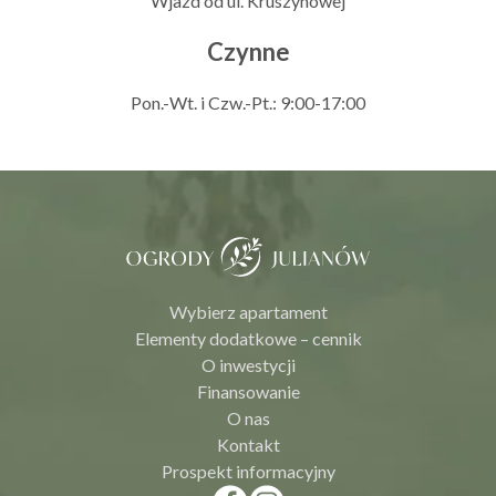
Wjazd od ul. Kruszynowej
Czynne
Pon.-Wt. i Czw.-Pt.: 9:00-17:00
Wybierz apartament
Elementy dodatkowe – cennik
O inwestycji
Finansowanie
O nas
Kontakt
Prospekt informacyjny