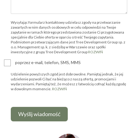
Wysyłając formularz kontaktowy udzielasz zgody na przetwarzanie
zawartych w nim danych osobowych w celu odpowiedzi na Twoje
zapytanie w ramach którego przedstawiona zostanie Ci przygotowana
specjalnie dla Ciebie oferta w oparciu o treść Twojego zapytania.
Podmiotem przetwarzającym dane jest Tree Development Group sp. z
o.o. Management sp. k. z siedzibą w Warszawie oraz spółki
inwestycyjne z grupy Tree Development Group
ROZWIŃ
poprzez e-mail, telefon, SMS, MMS
Udzielenie powyższych zgód jest dobrowolne. Pamiętaj jednak, że jej
udzielenie pozwoli Ci być na bieżąco z naszą ofertą, promocjami i
wydarzeniami. Pamiętaj też, że możesz z łatwością cofnąć każdą zgodę
w dowolnym momencie.
ROZWIŃ