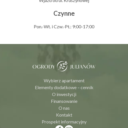
Wjazd od ul. Kruszynowej
Czynne
Pon.-Wt. i Czw.-Pt.: 9:00-17:00
Wybierz apartament
Elementy dodatkowe – cennik
O inwestycji
Finansowanie
O nas
Kontakt
Prospekt informacyjny