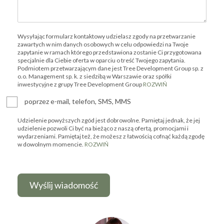
Wysyłając formularz kontaktowy udzielasz zgody na przetwarzanie
zawartych w nim danych osobowych w celu odpowiedzi na Twoje
zapytanie w ramach którego przedstawiona zostanie Ci przygotowana
specjalnie dla Ciebie oferta w oparciu o treść Twojego zapytania.
Podmiotem przetwarzającym dane jest Tree Development Group sp. z
o.o. Management sp. k. z siedzibą w Warszawie oraz spółki
inwestycyjne z grupy Tree Development Group
ROZWIŃ
poprzez e-mail, telefon, SMS, MMS
Udzielenie powyższych zgód jest dobrowolne. Pamiętaj jednak, że jej
udzielenie pozwoli Ci być na bieżąco z naszą ofertą, promocjami i
wydarzeniami. Pamiętaj też, że możesz z łatwością cofnąć każdą zgodę
w dowolnym momencie.
ROZWIŃ