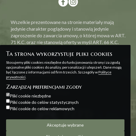
Wszelkie prezentowane na stronie materiały mają
jedynie charakter poglądowy i stanowią jedynie
zaproszenie do zawarcia umowy, o której mowa w ART.
71 K.C. oraz nie stanowią oferty w myśl ART. 66 K.C.
Ta strona wykorzystuje pliki cookies
Stosujemy pliki cookies niezbędne do funkcjonowania strony i za zgodą
opcjonalne pliki cookies do analizy, personalizacji i ulepszeń. Dane mogą
być łączone z informacjami od firm trzecich. Szczegóły w
Polityce
Polityka prywatności
prywatności
.
Zarządzaj preferencjami zgody
Projekt i realizacja:
Offteam
Pliki cookie niezbędne
Pliki cookie do celów statystycznych
Pliki cookie do celów reklamowych
Akceptuje wybrane