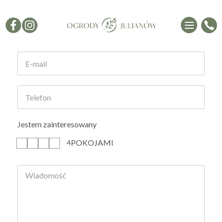
Formularz kontaktowy
Jestem zainteresowany
POKOJAMI
1
2
3
4