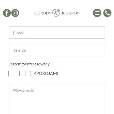
Formularz kontaktowy
Jestem zainteresowany
POKOJAMI
1
2
3
4