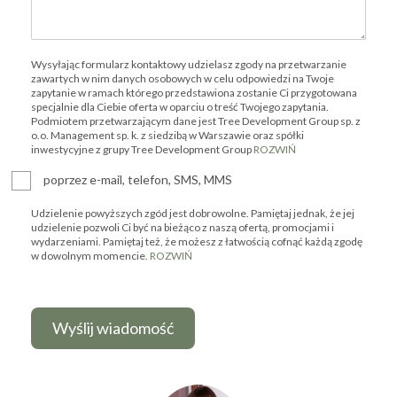
Wysyłając formularz kontaktowy udzielasz zgody na przetwarzanie
zawartych w nim danych osobowych w celu odpowiedzi na Twoje
zapytanie w ramach którego przedstawiona zostanie Ci przygotowana
specjalnie dla Ciebie oferta w oparciu o treść Twojego zapytania.
Podmiotem przetwarzającym dane jest Tree Development Group sp. z
o.o. Management sp. k. z siedzibą w Warszawie oraz spółki
inwestycyjne z grupy Tree Development Group
ROZWIŃ
poprzez e-mail, telefon, SMS, MMS
Udzielenie powyższych zgód jest dobrowolne. Pamiętaj jednak, że jej
udzielenie pozwoli Ci być na bieżąco z naszą ofertą, promocjami i
wydarzeniami. Pamiętaj też, że możesz z łatwością cofnąć każdą zgodę
w dowolnym momencie.
ROZWIŃ