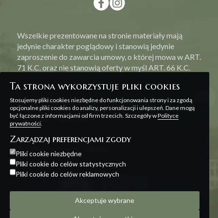
Wszelkie prezentowane na stronie materiały mają
jedynie charakter poglądowy i stanowią jedynie
zaproszenie do zawarcia umowy, o której mowa w ART.
71 K.C. oraz nie stanowią oferty w myśl ART. 66 K.C.
Ta strona wykorzystuje pliki cookies
Stosujemy pliki cookies niezbędne do funkcjonowania strony i za zgodą
opcjonalne pliki cookies do analizy, personalizacji i ulepszeń. Dane mogą
być łączone z informacjami od firm trzecich. Szczegóły w
Polityce
Polityka prywatności
prywatności
.
Zarządzaj preferencjami zgody
Projekt i realizacja:
Offteam
Pliki cookie niezbędne
Pliki cookie do celów statystycznych
Pliki cookie do celów reklamowych
Akceptuje wybrane