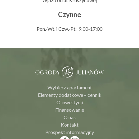
Wjazd od ul. Kruszynowej
Czynne
Pon.-Wt. i Czw.-Pt.: 9:00-17:00
Wybierz apartament
Elementy dodatkowe – cennik
O inwestycji
Finansowanie
O nas
Kontakt
Prospekt informacyjny