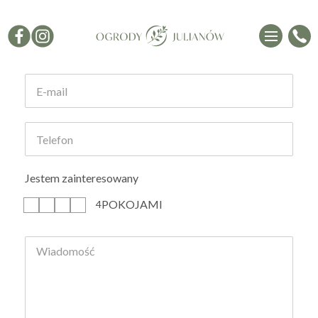
Formularz kontaktowy
Jestem zainteresowany
POKOJAMI
1
2
3
4