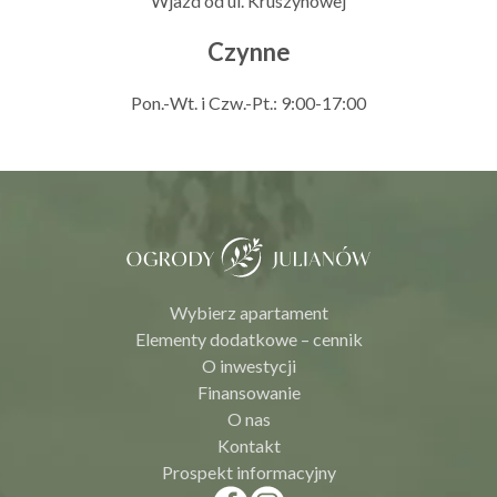
Wjazd od ul. Kruszynowej
Czynne
Pon.-Wt. i Czw.-Pt.: 9:00-17:00
Wybierz apartament
Elementy dodatkowe – cennik
O inwestycji
Finansowanie
O nas
Kontakt
Prospekt informacyjny