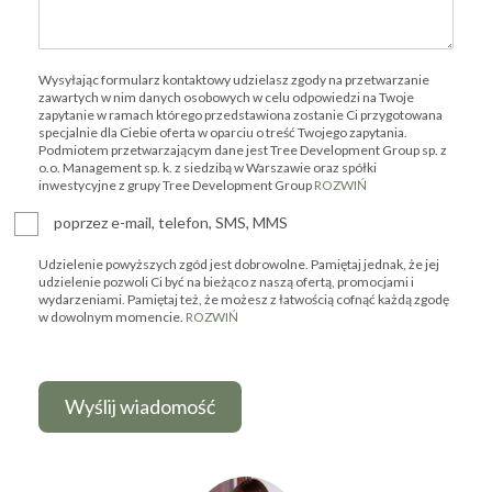
Wysyłając formularz kontaktowy udzielasz zgody na przetwarzanie
zawartych w nim danych osobowych w celu odpowiedzi na Twoje
zapytanie w ramach którego przedstawiona zostanie Ci przygotowana
specjalnie dla Ciebie oferta w oparciu o treść Twojego zapytania.
Podmiotem przetwarzającym dane jest Tree Development Group sp. z
o.o. Management sp. k. z siedzibą w Warszawie oraz spółki
inwestycyjne z grupy Tree Development Group
ROZWIŃ
poprzez e-mail, telefon, SMS, MMS
Udzielenie powyższych zgód jest dobrowolne. Pamiętaj jednak, że jej
udzielenie pozwoli Ci być na bieżąco z naszą ofertą, promocjami i
wydarzeniami. Pamiętaj też, że możesz z łatwością cofnąć każdą zgodę
w dowolnym momencie.
ROZWIŃ