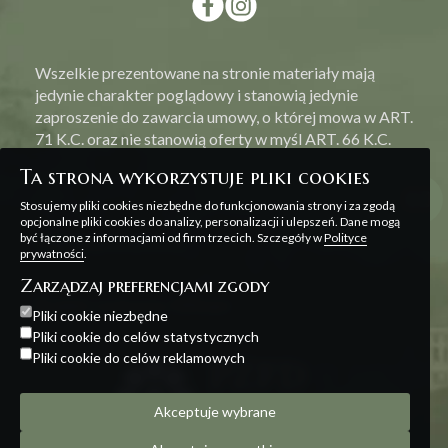
Wszelkie prezentowane na stronie materiały mają
jedynie charakter poglądowy i stanowią jedynie
zaproszenie do zawarcia umowy, o której mowa w ART.
71 K.C. oraz nie stanowią oferty w myśl ART. 66 K.C.
Ta strona wykorzystuje pliki cookies
Stosujemy pliki cookies niezbędne do funkcjonowania strony i za zgodą
opcjonalne pliki cookies do analizy, personalizacji i ulepszeń. Dane mogą
być łączone z informacjami od firm trzecich. Szczegóły w
Polityce
Polityka prywatności
prywatności
.
Zarządzaj preferencjami zgody
Projekt i realizacja:
Offteam
Pliki cookie niezbędne
Pliki cookie do celów statystycznych
Pliki cookie do celów reklamowych
Akceptuje wybrane