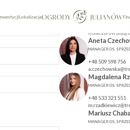
taktowy
Marzenna Ka
KIEROWNIK DZIAŁU
inwestycji
Lokalizacja
Fin
+48 533 780 022
m.kaczorowska@t
Aneta Czecho
MANAGER DS. SPRZ
+48 509 598 756
a.czechowska@tr
Magdalena Rz
MANAGER DS. SPRZ
+48 533 321 551
m.rzadkiewicz@t
Mariusz Chaba
MANAGER DS. SPRZ