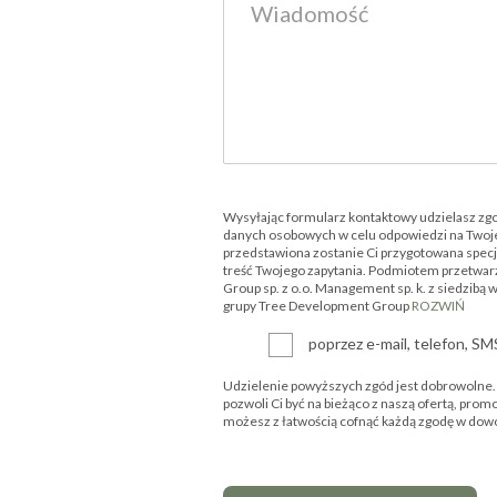
Wysyłając formularz kontaktowy udzielasz zg
danych osobowych w celu odpowiedzi na Twoje
przedstawiona zostanie Ci przygotowana specjal
treść Twojego zapytania. Podmiotem przetwar
Group sp. z o.o. Management sp. k. z siedzibą 
grupy Tree Development Group
ROZWIŃ
poprzez e-mail, telefon, S
Udzielenie powyższych zgód jest dobrowolne. P
pozwoli Ci być na bieżąco z naszą ofertą, prom
możesz z łatwością cofnąć każdą zgodę w d