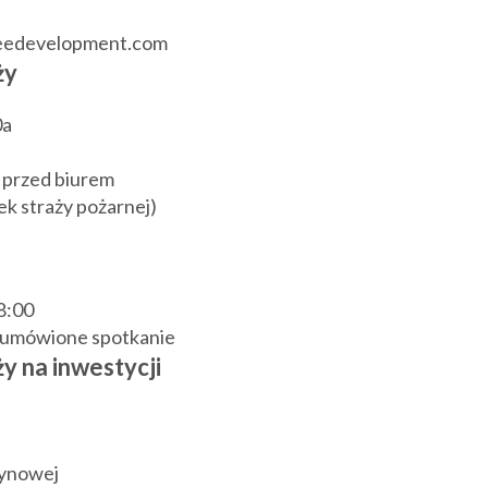
reedevelopment.com
ży
0a
 przed biurem
k straży pożarnej)
18:00
j umówione spotkanie
y na inwestycji
zynowej