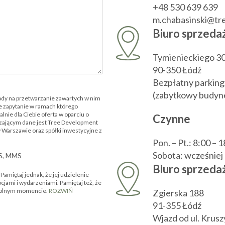
+48 530 639 639
m.chabasinski@t
Biuro sprzeda
Tymienieckiego 3
90-350 Łódź
Bezpłatny parking
(zabytkowy budyne
ody na przetwarzanie zawartych w nim
 zapytanie w ramach którego
nie dla Ciebie oferta w oparciu o
Czynne
zającym dane jest Tree Development
w Warszawie oraz spółki inwestycyjne z
Pon. – Pt.: 8:00 – 
Sobota: wcześnie
MS, MMS
Biuro sprzedaż
amiętaj jednak, że jej udzielenie
ocjami i wydarzeniami. Pamiętaj też, że
owolnym momencie.
ROZWIŃ
Zgierska 188
91-355 Łódź
Wjazd od ul. Krus