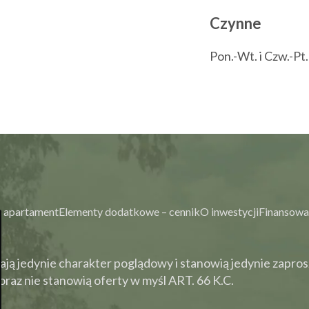
Czynne
Pon.-Wt. i Czw.-Pt
 apartament
Elementy dodatkowe – cennik
O inwestycji
Finansowa
ją jedynie charakter poglądowy i stanowią jedynie zapros
raz nie stanowią oferty w myśl ART. 66 K.C.