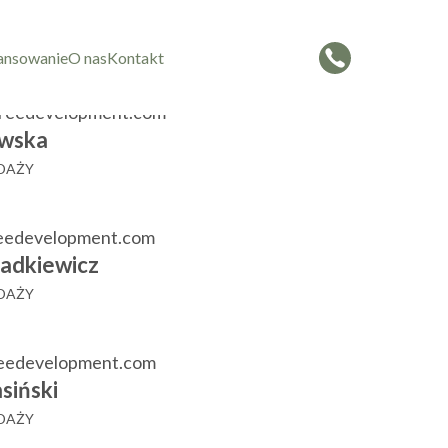
czorowska
 SPRZEDAŻY
ansowanie
O nas
Kontakt
reedevelopment.com
wska
EDAŻY
eedevelopment.com
adkiewicz
EDAŻY
reedevelopment.com
siński
EDAŻY