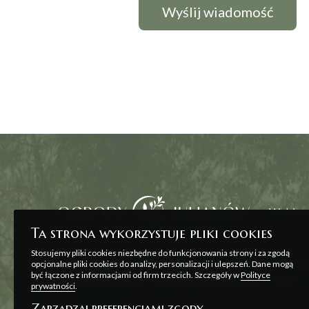
Wybierz
Ta strona wykorzystuje pliki cookies
Stosujemy pliki cookies niezbędne do funkcjonowania strony i za zgodą
Wszelkie prezentowane na stronie materiały ma
opcjonalne pliki cookies do analizy, personalizacji i ulepszeń. Dane mogą
być łączone z informacjami od firm trzecich. Szczegóły w
Polityce
zawarcia umowy, o której mowa w ART. 71 K.C. o
prywatności
.
Zarządzaj preferencjami zgody