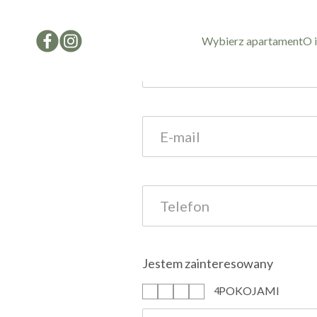
Formularz kon
Wybierz apartament
O 
Jestem zainteresowany
POKOJAMI
1
2
3
4