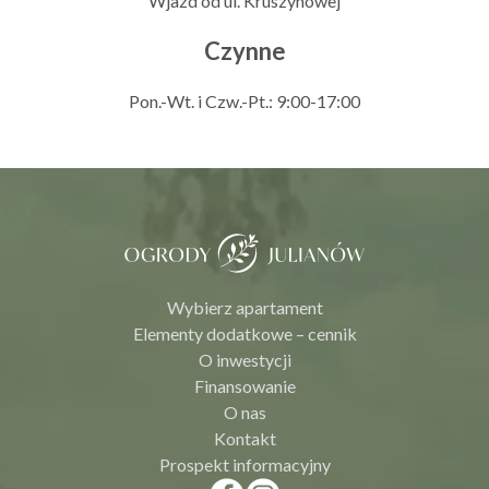
Wjazd od ul. Kruszynowej
Czynne
Pon.-Wt. i Czw.-Pt.: 9:00-17:00
Wybierz apartament
Elementy dodatkowe – cennik
O inwestycji
Finansowanie
O nas
Kontakt
Prospekt informacyjny