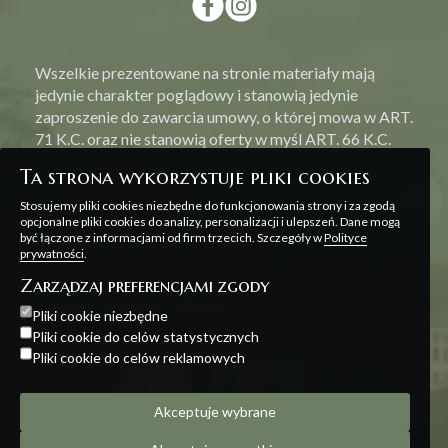
Wszelkie prezentowane na stronie materiały mają
jedynie charakter poglądowy i stanowią jedynie
zaproszenie do zawarcia umowy, o której mowa w ART.
71 K.C. oraz nie stanowią oferty w myśl ART. 66 K.C.
Ta strona wykorzystuje pliki cookies
Stosujemy pliki cookies niezbędne do funkcjonowania strony i za zgodą
opcjonalne pliki cookies do analizy, personalizacji i ulepszeń. Dane mogą
być łączone z informacjami od firm trzecich. Szczegóły w
Polityce
Polityka prywatności
prywatności
.
Zarządzaj preferencjami zgody
Projekt i realizacja:
Offteam
Pliki cookie niezbędne
Pliki cookie do celów statystycznych
Pliki cookie do celów reklamowych
Akceptuje wybrane