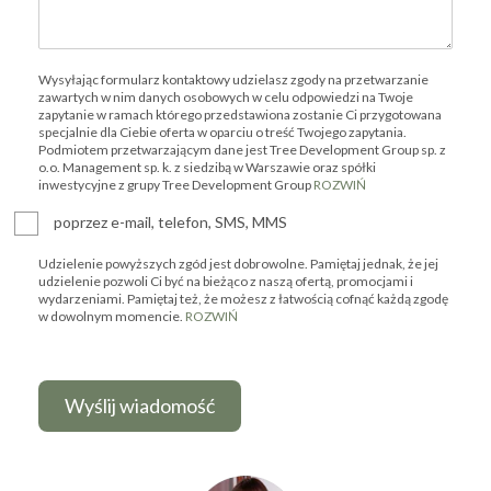
Wysyłając formularz kontaktowy udzielasz zgody na przetwarzanie
zawartych w nim danych osobowych w celu odpowiedzi na Twoje
zapytanie w ramach którego przedstawiona zostanie Ci przygotowana
specjalnie dla Ciebie oferta w oparciu o treść Twojego zapytania.
Podmiotem przetwarzającym dane jest Tree Development Group sp. z
o.o. Management sp. k. z siedzibą w Warszawie oraz spółki
inwestycyjne z grupy Tree Development Group
ROZWIŃ
poprzez e-mail, telefon, SMS, MMS
Udzielenie powyższych zgód jest dobrowolne. Pamiętaj jednak, że jej
udzielenie pozwoli Ci być na bieżąco z naszą ofertą, promocjami i
wydarzeniami. Pamiętaj też, że możesz z łatwością cofnąć każdą zgodę
w dowolnym momencie.
ROZWIŃ