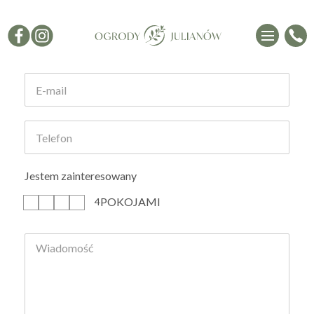
Formularz kontaktowy
Jestem zainteresowany
POKOJAMI
1
2
3
4