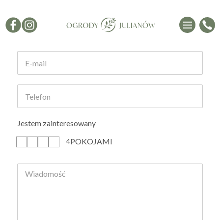
Formularz kontaktowy
Jestem zainteresowany
POKOJAMI
1
2
3
4