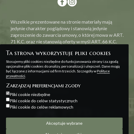
Wszelkie prezentowane na stronie materiały mają
jedynie charakter poglądowy i stanowią jedynie
zaproszenie do zawarcia umowy, o której mowa w ART.
71 K.C. oraz nie stanowią oferty w myśl ART. 66 K.C.
Ta strona wykorzystuje pliki cookies
Stosujemy pliki cookies niezbędne do funkcjonowania strony i za zgodą
opcjonalne pliki cookies do analizy, personalizacji i ulepszeń. Dane mogą
być łączone z informacjami od firm trzecich. Szczegóły w
Polityce
Polityka prywatności
prywatności
.
Zarządzaj preferencjami zgody
Projekt i realizacja:
Offteam
Pliki cookie niezbędne
Pliki cookie do celów statystycznych
Pliki cookie do celów reklamowych
Akceptuje wybrane