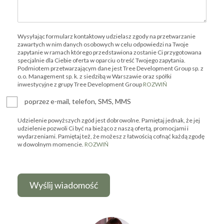
Wysyłając formularz kontaktowy udzielasz zgody na przetwarzanie
zawartych w nim danych osobowych w celu odpowiedzi na Twoje
zapytanie w ramach którego przedstawiona zostanie Ci przygotowana
specjalnie dla Ciebie oferta w oparciu o treść Twojego zapytania.
Podmiotem przetwarzającym dane jest Tree Development Group sp. z
o.o. Management sp. k. z siedzibą w Warszawie oraz spółki
inwestycyjne z grupy Tree Development Group
ROZWIŃ
poprzez e-mail, telefon, SMS, MMS
Udzielenie powyższych zgód jest dobrowolne. Pamiętaj jednak, że jej
udzielenie pozwoli Ci być na bieżąco z naszą ofertą, promocjami i
wydarzeniami. Pamiętaj też, że możesz z łatwością cofnąć każdą zgodę
w dowolnym momencie.
ROZWIŃ