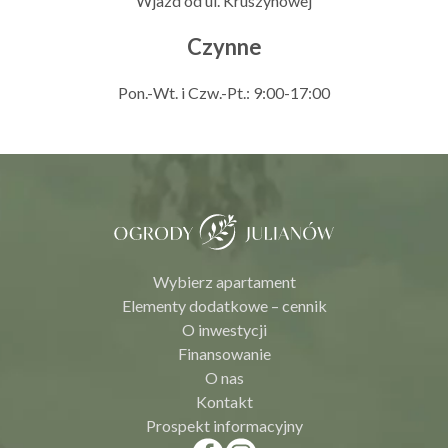
Wjazd od ul. Kruszynowej
Czynne
Pon.-Wt. i Czw.-Pt.: 9:00-17:00
Wybierz apartament
Elementy dodatkowe – cennik
O inwestycji
Finansowanie
O nas
Kontakt
Prospekt informacyjny