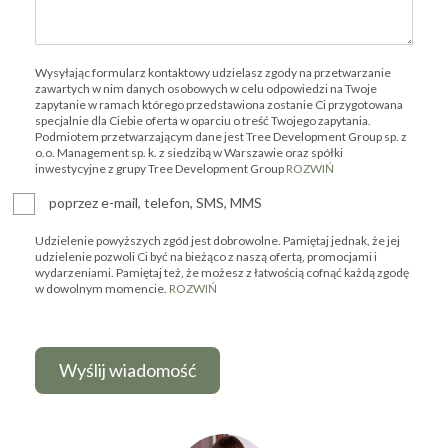
Wysyłając formularz kontaktowy udzielasz zgody na przetwarzanie
zawartych w nim danych osobowych w celu odpowiedzi na Twoje
zapytanie w ramach którego przedstawiona zostanie Ci przygotowana
specjalnie dla Ciebie oferta w oparciu o treść Twojego zapytania.
Podmiotem przetwarzającym dane jest Tree Development Group sp. z
o.o. Management sp. k. z siedzibą w Warszawie oraz spółki
inwestycyjne z grupy Tree Development Group
ROZWIŃ
poprzez e-mail, telefon, SMS, MMS
Udzielenie powyższych zgód jest dobrowolne. Pamiętaj jednak, że jej
udzielenie pozwoli Ci być na bieżąco z naszą ofertą, promocjami i
wydarzeniami. Pamiętaj też, że możesz z łatwością cofnąć każdą zgodę
w dowolnym momencie.
ROZWIŃ