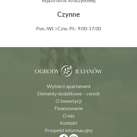
Wjazd od ul. Kruszynowej
Czynne
Pon.-Wt. i Czw.-Pt.: 9:00-17:00
Wybierz apartament
Elementy dodatkowe – cennik
O inwestycji
Finansowanie
O nas
Kontakt
Prospekt informacyjny