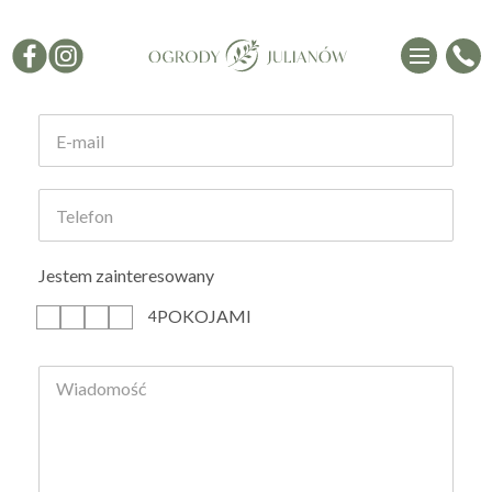
Formularz kontaktowy
Jestem zainteresowany
POKOJAMI
1
2
3
4