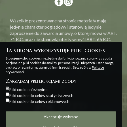
Wszelkie prezentowane na stronie materiały mają
jedynie charakter poglądowy i stanowią jedynie
zaproszenie do zawarcia umowy, o której mowa w ART.
71 K.C. oraz nie stanowią oferty w myśl ART. 66 K.C.
Ta strona wykorzystuje pliki cookies
Stosujemy pliki cookies niezbędne do funkcjonowania strony i za zgodą
opcjonalne pliki cookies do analizy, personalizacji i ulepszeń. Dane mogą
być łączone z informacjami od firm trzecich. Szczegóły w
Polityce
Polityka prywatności
prywatności
.
Zarządzaj preferencjami zgody
Projekt i realizacja:
Offteam
Pliki cookie niezbędne
Pliki cookie do celów statystycznych
Pliki cookie do celów reklamowych
Akceptuje wybrane