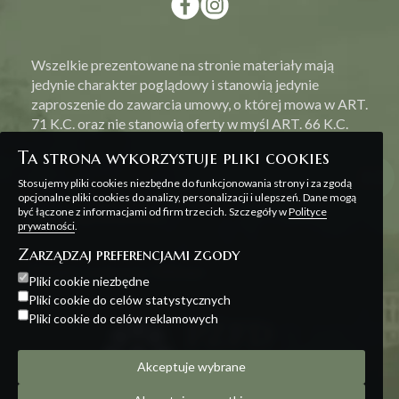
Wszelkie prezentowane na stronie materiały mają
jedynie charakter poglądowy i stanowią jedynie
zaproszenie do zawarcia umowy, o której mowa w ART.
71 K.C. oraz nie stanowią oferty w myśl ART. 66 K.C.
Ta strona wykorzystuje pliki cookies
Stosujemy pliki cookies niezbędne do funkcjonowania strony i za zgodą
opcjonalne pliki cookies do analizy, personalizacji i ulepszeń. Dane mogą
być łączone z informacjami od firm trzecich. Szczegóły w
Polityce
Polityka prywatności
prywatności
.
Zarządzaj preferencjami zgody
Projekt i realizacja:
Offteam
Pliki cookie niezbędne
Pliki cookie do celów statystycznych
Pliki cookie do celów reklamowych
Akceptuje wybrane