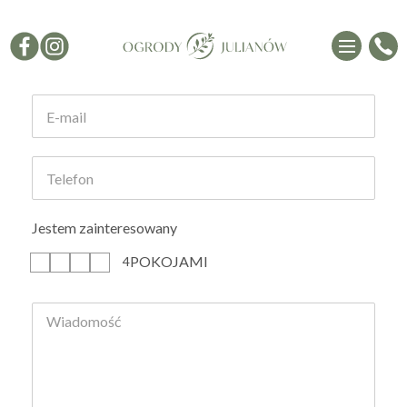
Formularz kontaktowy
Jestem zainteresowany
POKOJAMI
1
2
3
4