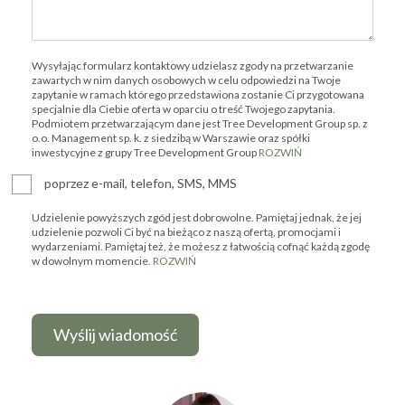
Wysyłając formularz kontaktowy udzielasz zgody na przetwarzanie
zawartych w nim danych osobowych w celu odpowiedzi na Twoje
zapytanie w ramach którego przedstawiona zostanie Ci przygotowana
specjalnie dla Ciebie oferta w oparciu o treść Twojego zapytania.
Podmiotem przetwarzającym dane jest Tree Development Group sp. z
o.o. Management sp. k. z siedzibą w Warszawie oraz spółki
inwestycyjne z grupy Tree Development Group
ROZWIŃ
poprzez e-mail, telefon, SMS, MMS
Udzielenie powyższych zgód jest dobrowolne. Pamiętaj jednak, że jej
udzielenie pozwoli Ci być na bieżąco z naszą ofertą, promocjami i
wydarzeniami. Pamiętaj też, że możesz z łatwością cofnąć każdą zgodę
w dowolnym momencie.
ROZWIŃ