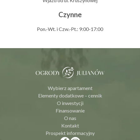
Wjazd od ul. Kruszynowej
Czynne
Pon.-Wt. i Czw.-Pt.: 9:00-17:00
Wybierz apartament
Elementy dodatkowe – cennik
O inwestycji
Finansowanie
O nas
Kontakt
Prospekt informacyjny