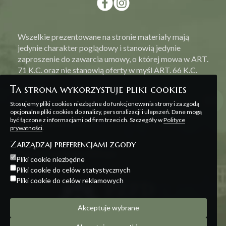
Wszelkie prezentowane na stronie materiały mają
jedynie charakter poglądowy i stanowią jedynie
zaproszenie do zawarcia umowy, o której mowa w ART.
71 K.C. oraz nie stanowią oferty w myśl ART. 66 K.C.
Ta strona wykorzystuje pliki cookies
Stosujemy pliki cookies niezbędne do funkcjonowania strony i za zgodą
opcjonalne pliki cookies do analizy, personalizacji i ulepszeń. Dane mogą
być łączone z informacjami od firm trzecich. Szczegóły w
Polityce
Polityka prywatności
prywatności
.
Zarządzaj preferencjami zgody
Projekt i realizacja:
Offteam
Pliki cookie niezbędne
Pliki cookie do celów statystycznych
Pliki cookie do celów reklamowych
Akceptuje wybrane