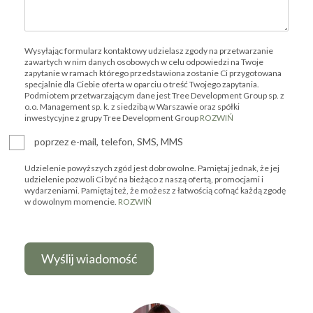
Wysyłając formularz kontaktowy udzielasz zgody na przetwarzanie
zawartych w nim danych osobowych w celu odpowiedzi na Twoje
zapytanie w ramach którego przedstawiona zostanie Ci przygotowana
specjalnie dla Ciebie oferta w oparciu o treść Twojego zapytania.
Podmiotem przetwarzającym dane jest Tree Development Group sp. z
o.o. Management sp. k. z siedzibą w Warszawie oraz spółki
inwestycyjne z grupy Tree Development Group
ROZWIŃ
poprzez e-mail, telefon, SMS, MMS
Udzielenie powyższych zgód jest dobrowolne. Pamiętaj jednak, że jej
udzielenie pozwoli Ci być na bieżąco z naszą ofertą, promocjami i
wydarzeniami. Pamiętaj też, że możesz z łatwością cofnąć każdą zgodę
w dowolnym momencie.
ROZWIŃ