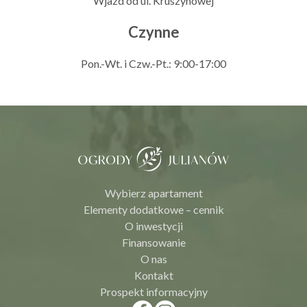
Wjazd od ul. Kruszynowej
Czynne
Pon.-Wt. i Czw.-Pt.: 9:00-17:00
Wybierz apartament
Elementy dodatkowe – cennik
O inwestycji
Finansowanie
O nas
Kontakt
Prospekt informacyjny