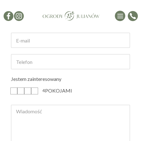
Formularz kontaktowy
Jestem zainteresowany
POKOJAMI
1
2
3
4