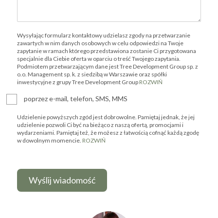
Wysyłając formularz kontaktowy udzielasz zgody na przetwarzanie
zawartych w nim danych osobowych w celu odpowiedzi na Twoje
zapytanie w ramach którego przedstawiona zostanie Ci przygotowana
specjalnie dla Ciebie oferta w oparciu o treść Twojego zapytania.
Podmiotem przetwarzającym dane jest Tree Development Group sp. z
o.o. Management sp. k. z siedzibą w Warszawie oraz spółki
inwestycyjne z grupy Tree Development Group
ROZWIŃ
poprzez e-mail, telefon, SMS, MMS
Udzielenie powyższych zgód jest dobrowolne. Pamiętaj jednak, że jej
udzielenie pozwoli Ci być na bieżąco z naszą ofertą, promocjami i
wydarzeniami. Pamiętaj też, że możesz z łatwością cofnąć każdą zgodę
w dowolnym momencie.
ROZWIŃ