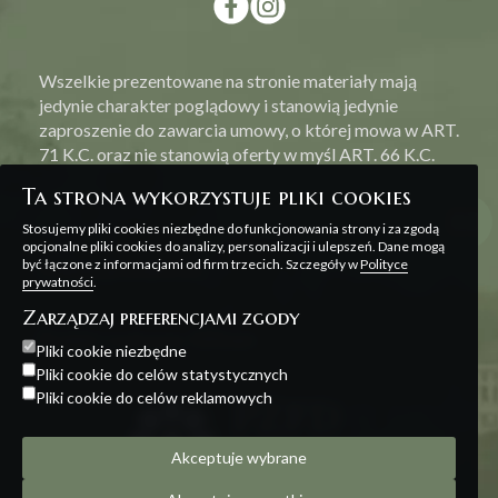
Wszelkie prezentowane na stronie materiały mają
jedynie charakter poglądowy i stanowią jedynie
zaproszenie do zawarcia umowy, o której mowa w ART.
71 K.C. oraz nie stanowią oferty w myśl ART. 66 K.C.
Ta strona wykorzystuje pliki cookies
Stosujemy pliki cookies niezbędne do funkcjonowania strony i za zgodą
opcjonalne pliki cookies do analizy, personalizacji i ulepszeń. Dane mogą
być łączone z informacjami od firm trzecich. Szczegóły w
Polityce
Polityka prywatności
prywatności
.
Zarządzaj preferencjami zgody
Projekt i realizacja:
Offteam
Pliki cookie niezbędne
Pliki cookie do celów statystycznych
Pliki cookie do celów reklamowych
Akceptuje wybrane