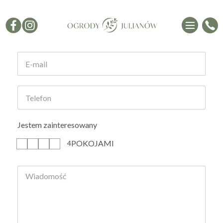
Formularz kontaktowy
Jestem zainteresowany
POKOJAMI
1
2
3
4