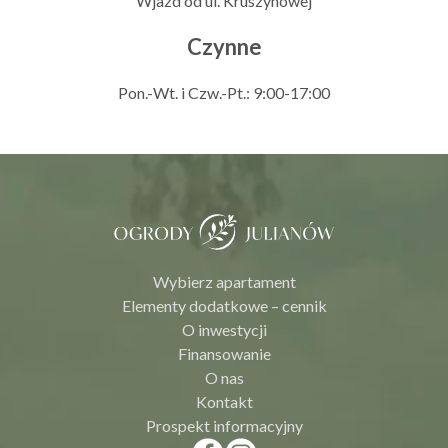
Wjazd od ul. Kruszynowej
Czynne
Pon.-Wt. i Czw.-Pt.: 9:00-17:00
Wybierz apartament
Elementy dodatkowe – cennik
O inwestycji
Finansowanie
O nas
Kontakt
Prospekt informacyjny