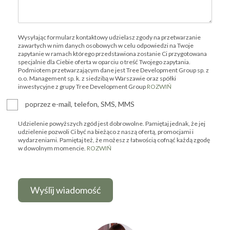
Wysyłając formularz kontaktowy udzielasz zgody na przetwarzanie
zawartych w nim danych osobowych w celu odpowiedzi na Twoje
zapytanie w ramach którego przedstawiona zostanie Ci przygotowana
specjalnie dla Ciebie oferta w oparciu o treść Twojego zapytania.
Podmiotem przetwarzającym dane jest Tree Development Group sp. z
o.o. Management sp. k. z siedzibą w Warszawie oraz spółki
inwestycyjne z grupy Tree Development Group
ROZWIŃ
poprzez e-mail, telefon, SMS, MMS
Udzielenie powyższych zgód jest dobrowolne. Pamiętaj jednak, że jej
udzielenie pozwoli Ci być na bieżąco z naszą ofertą, promocjami i
wydarzeniami. Pamiętaj też, że możesz z łatwością cofnąć każdą zgodę
w dowolnym momencie.
ROZWIŃ