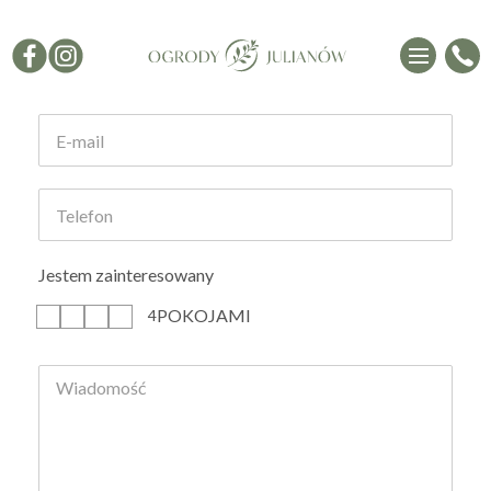
Formularz kontaktowy
Jestem zainteresowany
POKOJAMI
1
2
3
4