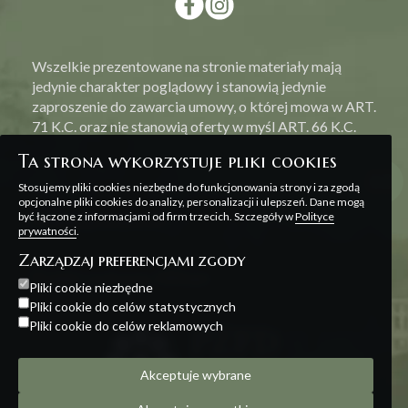
Wszelkie prezentowane na stronie materiały mają
jedynie charakter poglądowy i stanowią jedynie
zaproszenie do zawarcia umowy, o której mowa w ART.
71 K.C. oraz nie stanowią oferty w myśl ART. 66 K.C.
Ta strona wykorzystuje pliki cookies
Stosujemy pliki cookies niezbędne do funkcjonowania strony i za zgodą
opcjonalne pliki cookies do analizy, personalizacji i ulepszeń. Dane mogą
być łączone z informacjami od firm trzecich. Szczegóły w
Polityce
Polityka prywatności
prywatności
.
Zarządzaj preferencjami zgody
Projekt i realizacja:
Offteam
Pliki cookie niezbędne
Pliki cookie do celów statystycznych
Pliki cookie do celów reklamowych
Akceptuje wybrane