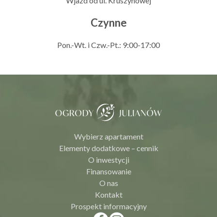
Wjazd od ul. Kruszynowej
Czynne
Pon.-Wt. i Czw.-Pt.: 9:00-17:00
Wybierz apartament
Elementy dodatkowe – cennik
O inwestycji
Finansowanie
O nas
Kontakt
Prospekt informacyjny