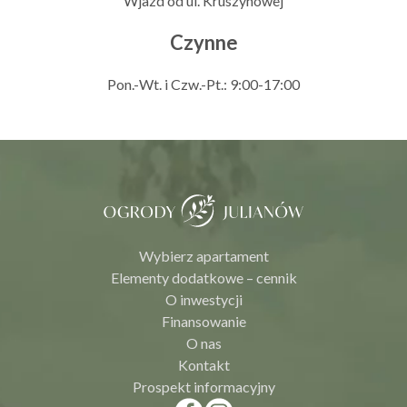
Wjazd od ul. Kruszynowej
Czynne
Pon.-Wt. i Czw.-Pt.: 9:00-17:00
Wybierz apartament
Elementy dodatkowe – cennik
O inwestycji
Finansowanie
O nas
Kontakt
Prospekt informacyjny