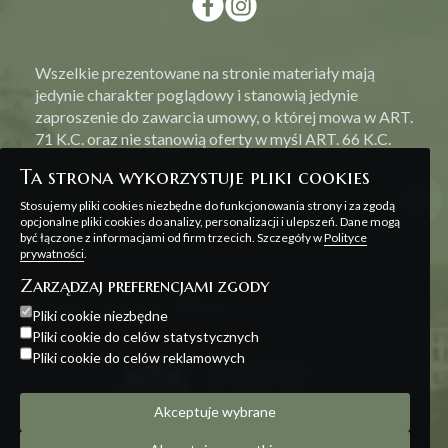
Wszelkie prezentowane na stronie materiały mają
jedynie charakter poglądowy i stanowią jedynie
zaproszenie do zawarcia umowy, o której mowa w ART.
71 K.C. oraz nie stanowią oferty w myśl ART. 66 K.C.
Ta strona wykorzystuje pliki cookies
Stosujemy pliki cookies niezbędne do funkcjonowania strony i za zgodą
opcjonalne pliki cookies do analizy, personalizacji i ulepszeń. Dane mogą
być łączone z informacjami od firm trzecich. Szczegóły w
Polityce
Polityka prywatności
prywatności
.
Zarządzaj preferencjami zgody
Projekt i realizacja:
Offteam
Pliki cookie niezbędne
Pliki cookie do celów statystycznych
Pliki cookie do celów reklamowych
Akceptuje wybrane