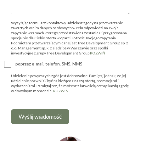
Wysyłając formularz kontaktowy udzielasz zgody na przetwarzanie
zawartych w nim danych osobowych w celu odpowiedzi na Twoje
zapytanie w ramach którego przedstawiona zostanie Ci przygotowana
specjalnie dla Ciebie oferta w oparciu o treść Twojego zapytania.
Podmiotem przetwarzającym dane jest Tree Development Group sp. z
o.o. Management sp. k. z siedzibą w Warszawie oraz spółki
inwestycyjne z grupy Tree Development Group
ROZWIŃ
poprzez e-mail, telefon, SMS, MMS
Udzielenie powyższych zgód jest dobrowolne. Pamiętaj jednak, że jej
udzielenie pozwoli Ci być na bieżąco z naszą ofertą, promocjami i
wydarzeniami. Pamiętaj też, że możesz z łatwością cofnąć każdą zgodę
w dowolnym momencie.
ROZWIŃ