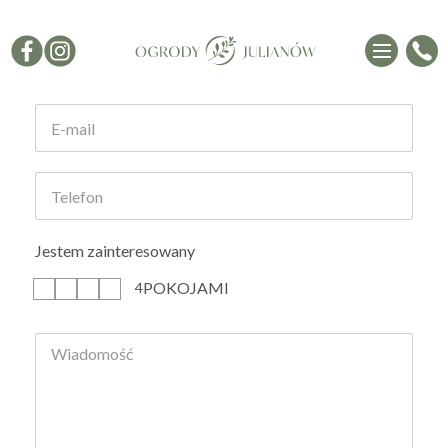
Formularz kontaktowy
Jestem zainteresowany
POKOJAMI
1
2
3
4