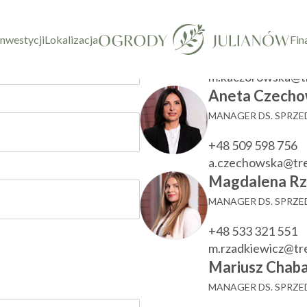
taktowy
Marzenna Ka
KIEROWNIK DZIAŁU
inwestycji
Lokalizacja
Fin
+48 533 780 022
m.kaczorowska@t
Aneta Czecho
MANAGER DS. SPRZ
+48 509 598 756
a.czechowska@tr
Magdalena Rz
MANAGER DS. SPRZ
+48 533 321 551
m.rzadkiewicz@t
Mariusz Chaba
MANAGER DS. SPRZ