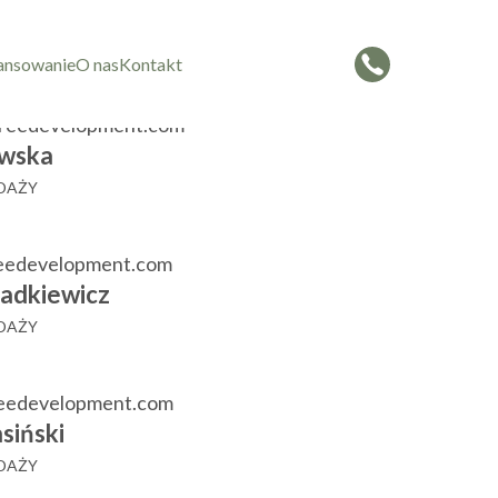
czorowska
 SPRZEDAŻY
ansowanie
O nas
Kontakt
reedevelopment.com
wska
EDAŻY
eedevelopment.com
adkiewicz
EDAŻY
reedevelopment.com
siński
EDAŻY