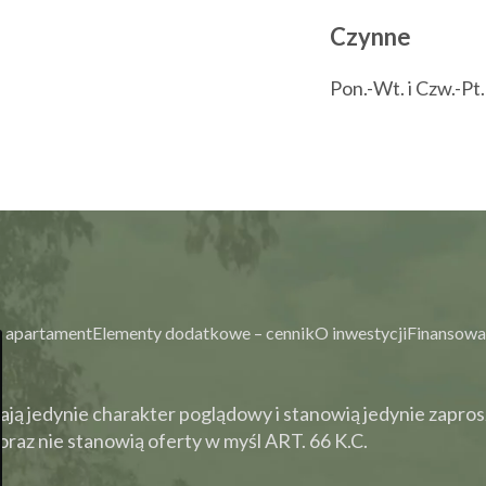
Czynne
Pon.-Wt. i Czw.-Pt
 apartament
Elementy dodatkowe – cennik
O inwestycji
Finansowa
ją jedynie charakter poglądowy i stanowią jedynie zapros
raz nie stanowią oferty w myśl ART. 66 K.C.