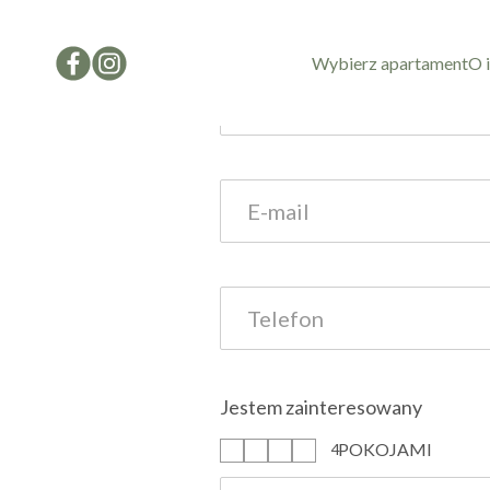
Formularz kon
Wybierz apartament
O 
Jestem zainteresowany
POKOJAMI
1
2
3
4