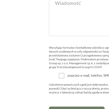
Wysyłając formularz kontaktowy udzielasz zg
danych osobowych w celu odpowiedzi na Twoje
przedstawiona zostanie Ci przygotowana specjal
treść Twojego zapytania. Podmiotem przetwar
Group sp. z o.o. Management sp. k. z siedzibą 
grupy Tree Development Group
ROZWIŃ
poprzez e-mail, telefon, S
Udzielenie powyższych zgód jest dobrowolne. P
pozwoli Ci być na bieżąco z naszą ofertą, prom
możesz z łatwością cofnąć każdą zgodę w d