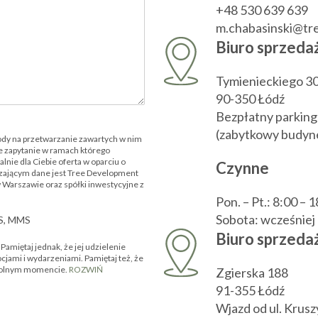
+48 530 639 639
m.chabasinski@t
Biuro sprzeda
Tymienieckiego 3
90-350 Łódź
Bezpłatny parking
(zabytkowy budyne
ody na przetwarzanie zawartych w nim
 zapytanie w ramach którego
nie dla Ciebie oferta w oparciu o
Czynne
zającym dane jest Tree Development
w Warszawie oraz spółki inwestycyjne z
Pon. – Pt.: 8:00 – 
Sobota: wcześnie
MS, MMS
Biuro sprzedaż
amiętaj jednak, że jej udzielenie
ocjami i wydarzeniami. Pamiętaj też, że
owolnym momencie.
ROZWIŃ
Zgierska 188
91-355 Łódź
Wjazd od ul. Krus