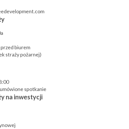
reedevelopment.com
ży
0a
 przed biurem
k straży pożarnej)
18:00
j umówione spotkanie
y na inwestycji
zynowej