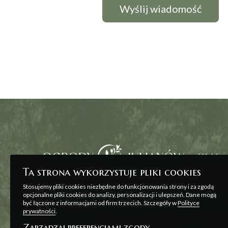
Wybierz
Ta strona wykorzystuje pliki cookies
Stosujemy pliki cookies niezbędne do funkcjonowania strony i za zgodą
Wszelkie prezentowane na stronie materiały ma
opcjonalne pliki cookies do analizy, personalizacji i ulepszeń. Dane mogą
być łączone z informacjami od firm trzecich. Szczegóły w
Polityce
zawarcia umowy, o której mowa w ART. 71 K.C. o
prywatności
.
Zarządzaj preferencjami zgody