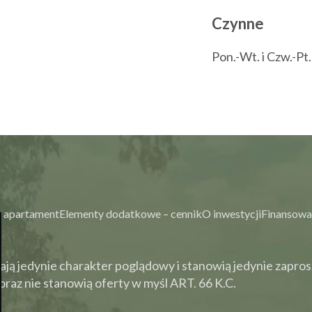
Czynne
Pon.-Wt. i Czw.-Pt
 apartament
Elementy dodatkowe – cennik
O inwestycji
Finansowa
ją jedynie charakter poglądowy i stanowią jedynie zapros
raz nie stanowią oferty w myśl ART. 66 K.C.