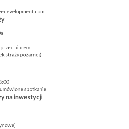
reedevelopment.com
ży
0a
 przed biurem
k straży pożarnej)
18:00
j umówione spotkanie
y na inwestycji
zynowej