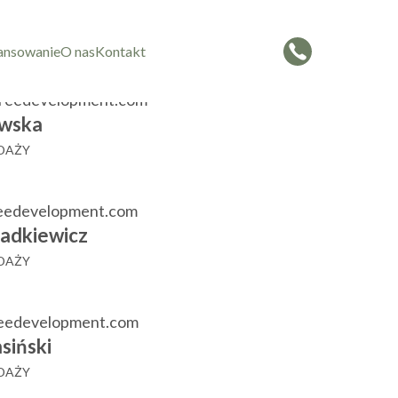
czorowska
 SPRZEDAŻY
ansowanie
O nas
Kontakt
reedevelopment.com
wska
EDAŻY
eedevelopment.com
adkiewicz
EDAŻY
reedevelopment.com
siński
EDAŻY