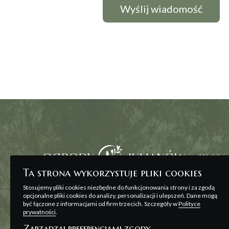
Wybierz
Ta strona wykorzystuje pliki cookies
Stosujemy pliki cookies niezbędne do funkcjonowania strony i za zgodą
Wszelkie prezentowane na stronie materiały ma
opcjonalne pliki cookies do analizy, personalizacji i ulepszeń. Dane mogą
być łączone z informacjami od firm trzecich. Szczegóły w
Polityce
zawarcia umowy, o której mowa w ART. 71 K.C. o
prywatności
.
Zarządzaj preferencjami zgody