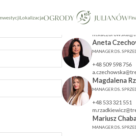
taktowy
Marzenna Ka
KIEROWNIK DZIAŁU
inwestycji
Lokalizacja
Fin
+48 533 780 022
m.kaczorowska@t
Aneta Czecho
MANAGER DS. SPRZ
+48 509 598 756
a.czechowska@tr
Magdalena Rz
MANAGER DS. SPRZ
+48 533 321 551
m.rzadkiewicz@t
Mariusz Chaba
MANAGER DS. SPRZ