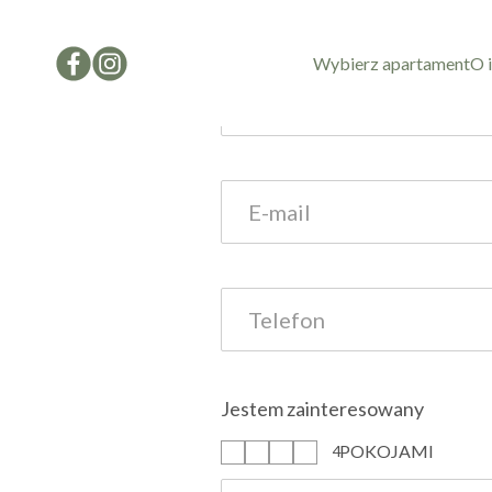
Formularz kon
Wybierz apartament
O 
Jestem zainteresowany
POKOJAMI
1
2
3
4