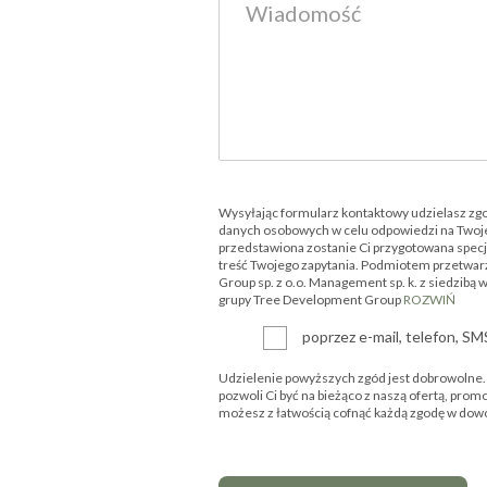
Wysyłając formularz kontaktowy udzielasz zg
danych osobowych w celu odpowiedzi na Twoje
przedstawiona zostanie Ci przygotowana specjal
treść Twojego zapytania. Podmiotem przetwar
Group sp. z o.o. Management sp. k. z siedzibą 
grupy Tree Development Group
ROZWIŃ
poprzez e-mail, telefon, S
Udzielenie powyższych zgód jest dobrowolne. P
pozwoli Ci być na bieżąco z naszą ofertą, prom
możesz z łatwością cofnąć każdą zgodę w d