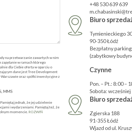
+48 530 639 639
m.chabasinski@t
Biuro sprzeda
Tymienieckiego 3
90-350 Łódź
Bezpłatny parking
(zabytkowy budyne
ody na przetwarzanie zawartych w nim
 zapytanie w ramach którego
nie dla Ciebie oferta w oparciu o
Czynne
zającym dane jest Tree Development
w Warszawie oraz spółki inwestycyjne z
Pon. – Pt.: 8:00 – 
Sobota: wcześnie
MS, MMS
Biuro sprzedaż
amiętaj jednak, że jej udzielenie
ocjami i wydarzeniami. Pamiętaj też, że
owolnym momencie.
ROZWIŃ
Zgierska 188
91-355 Łódź
Wjazd od ul. Krus