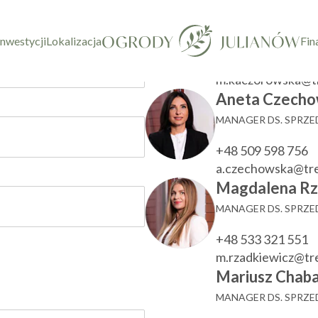
taktowy
Marzenna Ka
KIEROWNIK DZIAŁU
inwestycji
Lokalizacja
Fin
+48 533 780 022
m.kaczorowska@t
Aneta Czecho
MANAGER DS. SPRZ
+48 509 598 756
a.czechowska@tr
Magdalena Rz
MANAGER DS. SPRZ
+48 533 321 551
m.rzadkiewicz@t
Mariusz Chaba
MANAGER DS. SPRZ