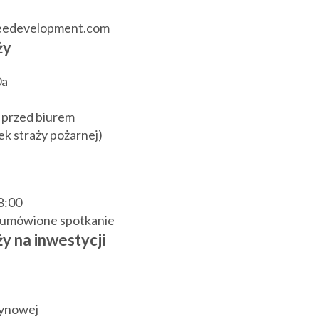
reedevelopment.com
ży
0a
 przed biurem
k straży pożarnej)
18:00
j umówione spotkanie
y na inwestycji
zynowej