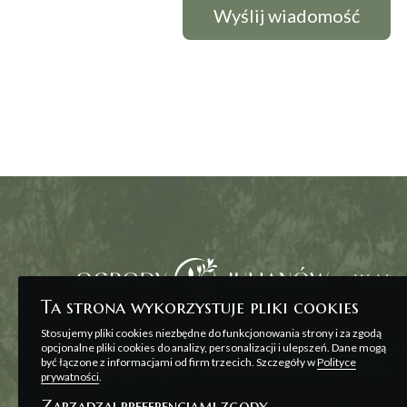
Wybierz
Ta strona wykorzystuje pliki cookies
Stosujemy pliki cookies niezbędne do funkcjonowania strony i za zgodą
Wszelkie prezentowane na stronie materiały ma
opcjonalne pliki cookies do analizy, personalizacji i ulepszeń. Dane mogą
być łączone z informacjami od firm trzecich. Szczegóły w
Polityce
zawarcia umowy, o której mowa w ART. 71 K.C. o
prywatności
.
Zarządzaj preferencjami zgody