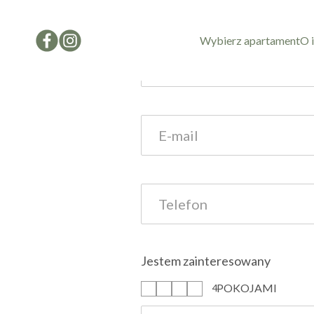
Formularz kon
Wybierz apartament
O 
Jestem zainteresowany
POKOJAMI
1
2
3
4