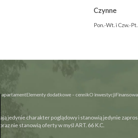
Czynne
Pon.-Wt. i Czw.-Pt
 apartament
Elementy dodatkowe – cennik
O inwestycji
Finansowa
ją jedynie charakter poglądowy i stanowią jedynie zapros
raz nie stanowią oferty w myśl ART. 66 K.C.