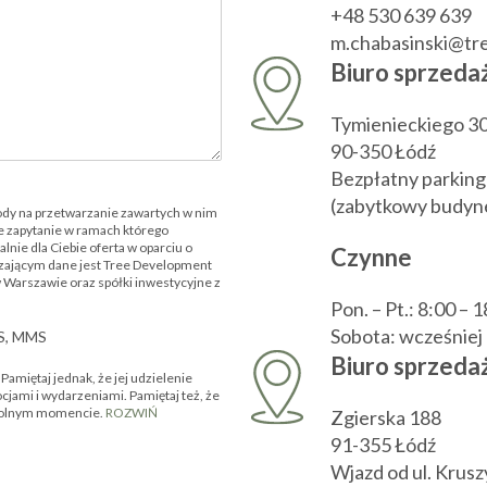
+48 530 639 639
m.chabasinski@t
Biuro sprzeda
Tymienieckiego 3
90-350 Łódź
Bezpłatny parking
(zabytkowy budyne
ody na przetwarzanie zawartych w nim
 zapytanie w ramach którego
nie dla Ciebie oferta w oparciu o
Czynne
zającym dane jest Tree Development
w Warszawie oraz spółki inwestycyjne z
Pon. – Pt.: 8:00 – 
Sobota: wcześnie
MS, MMS
Biuro sprzedaż
amiętaj jednak, że jej udzielenie
ocjami i wydarzeniami. Pamiętaj też, że
owolnym momencie.
ROZWIŃ
Zgierska 188
91-355 Łódź
Wjazd od ul. Krus