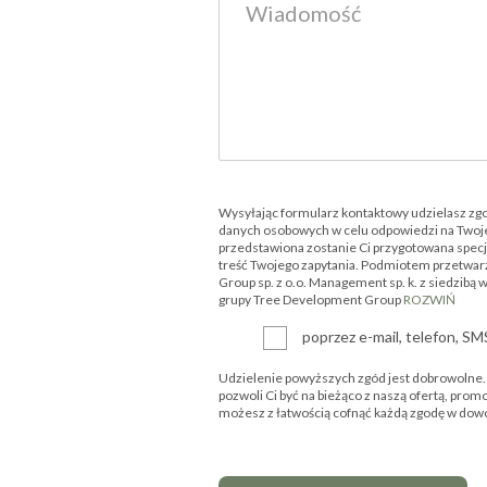
Wysyłając formularz kontaktowy udzielasz zg
danych osobowych w celu odpowiedzi na Twoje
przedstawiona zostanie Ci przygotowana specjal
treść Twojego zapytania. Podmiotem przetwar
Group sp. z o.o. Management sp. k. z siedzibą 
grupy Tree Development Group
ROZWIŃ
poprzez e-mail, telefon, S
Udzielenie powyższych zgód jest dobrowolne. P
pozwoli Ci być na bieżąco z naszą ofertą, prom
możesz z łatwością cofnąć każdą zgodę w d