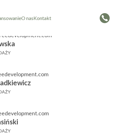
czorowska
 SPRZEDAŻY
ansowanie
O nas
Kontakt
reedevelopment.com
wska
EDAŻY
eedevelopment.com
adkiewicz
EDAŻY
reedevelopment.com
siński
EDAŻY