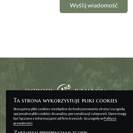
Wybierz
Ta strona wykorzystuje pliki cookies
Stosujemy pliki cookies niezbędne do funkcjonowania strony i za zgodą
Wszelkie prezentowane na stronie materiały ma
opcjonalne pliki cookies do analizy, personalizacji i ulepszeń. Dane mogą
być łączone z informacjami od firm trzecich. Szczegóły w
Polityce
zawarcia umowy, o której mowa w ART. 71 K.C. o
prywatności
.
Zarządzaj preferencjami zgody