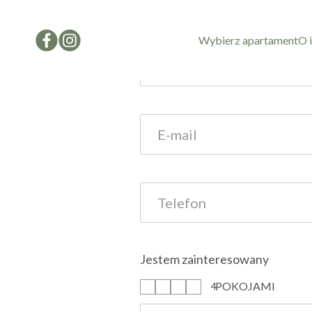
Formularz kon
Wybierz apartament
O 
Jestem zainteresowany
POKOJAMI
1
2
3
4