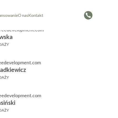
czorowska
 SPRZEDAŻY
ansowanie
O nas
Kontakt
reedevelopment.com
wska
EDAŻY
eedevelopment.com
adkiewicz
EDAŻY
reedevelopment.com
siński
EDAŻY