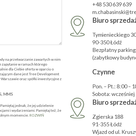
+48 530 639 639
m.chabasinski@t
Biuro sprzeda
Tymienieckiego 3
90-350 Łódź
Bezpłatny parking
(zabytkowy budyne
ody na przetwarzanie zawartych w nim
 zapytanie w ramach którego
nie dla Ciebie oferta w oparciu o
Czynne
zającym dane jest Tree Development
w Warszawie oraz spółki inwestycyjne z
Pon. – Pt.: 8:00 – 
Sobota: wcześnie
MS, MMS
Biuro sprzedaż
amiętaj jednak, że jej udzielenie
ocjami i wydarzeniami. Pamiętaj też, że
owolnym momencie.
ROZWIŃ
Zgierska 188
91-355 Łódź
Wjazd od ul. Krus