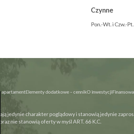
Czynne
Pon.-Wt. i Czw.-Pt
 apartament
Elementy dodatkowe – cennik
O inwestycji
Finansowa
ją jedynie charakter poglądowy i stanowią jedynie zapros
raz nie stanowią oferty w myśl ART. 66 K.C.