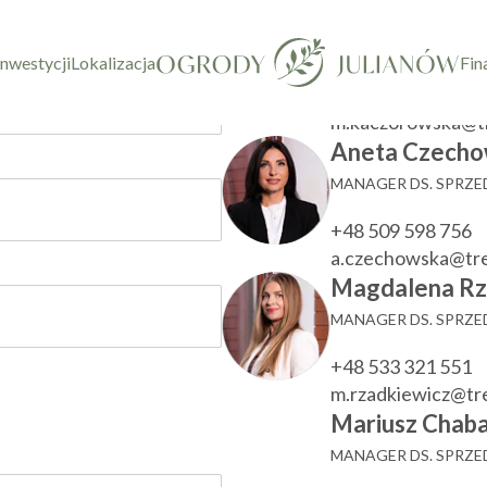
taktowy
Marzenna Ka
KIEROWNIK DZIAŁU
inwestycji
Lokalizacja
Fin
+48 533 780 022
m.kaczorowska@t
Aneta Czecho
MANAGER DS. SPRZ
+48 509 598 756
a.czechowska@tr
Magdalena Rz
MANAGER DS. SPRZ
+48 533 321 551
m.rzadkiewicz@t
Mariusz Chaba
MANAGER DS. SPRZ