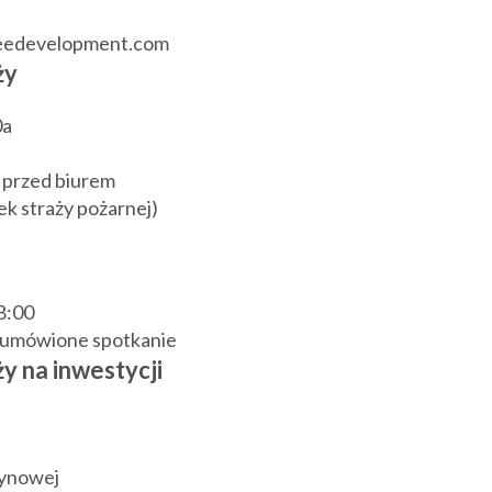
reedevelopment.com
ży
0a
 przed biurem
k straży pożarnej)
18:00
j umówione spotkanie
y na inwestycji
zynowej