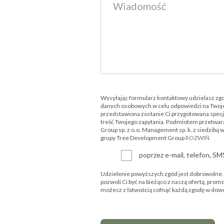
Wysyłając formularz kontaktowy udzielasz zg
danych osobowych w celu odpowiedzi na Twoje
przedstawiona zostanie Ci przygotowana specjal
treść Twojego zapytania. Podmiotem przetwar
Group sp. z o.o. Management sp. k. z siedzibą 
grupy Tree Development Group
ROZWIŃ
poprzez e-mail, telefon, S
Udzielenie powyższych zgód jest dobrowolne. P
pozwoli Ci być na bieżąco z naszą ofertą, prom
możesz z łatwością cofnąć każdą zgodę w d