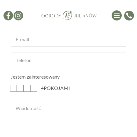
Formularz kontaktowy
Jestem zainteresowany
POKOJAMI
1
2
3
4