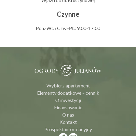
Wjazd od ul. Kruszynowej
Czynne
Pon.-Wt. i Czw.-Pt.: 9:00-17:00
Wybierz apartament
Elementy dodatkowe – cennik
O inwestycji
Finansowanie
O nas
Kontakt
Prospekt informacyjny