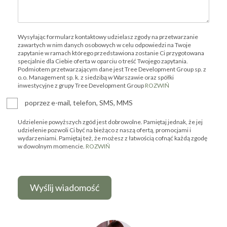
Wysyłając formularz kontaktowy udzielasz zgody na przetwarzanie
zawartych w nim danych osobowych w celu odpowiedzi na Twoje
zapytanie w ramach którego przedstawiona zostanie Ci przygotowana
specjalnie dla Ciebie oferta w oparciu o treść Twojego zapytania.
Podmiotem przetwarzającym dane jest Tree Development Group sp. z
o.o. Management sp. k. z siedzibą w Warszawie oraz spółki
inwestycyjne z grupy Tree Development Group
ROZWIŃ
poprzez e-mail, telefon, SMS, MMS
Udzielenie powyższych zgód jest dobrowolne. Pamiętaj jednak, że jej
udzielenie pozwoli Ci być na bieżąco z naszą ofertą, promocjami i
wydarzeniami. Pamiętaj też, że możesz z łatwością cofnąć każdą zgodę
w dowolnym momencie.
ROZWIŃ