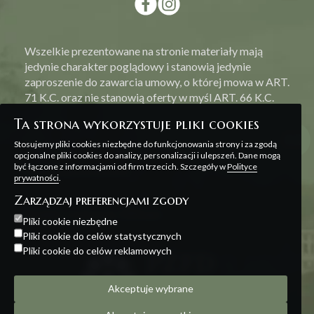
Wszelkie prezentowane na stronie materiały mają
jedynie charakter poglądowy i stanowią jedynie
zaproszenie do zawarcia umowy, o której mowa w ART.
71 K.C. oraz nie stanowią oferty w myśl ART. 66 K.C.
Ta strona wykorzystuje pliki cookies
Stosujemy pliki cookies niezbędne do funkcjonowania strony i za zgodą
opcjonalne pliki cookies do analizy, personalizacji i ulepszeń. Dane mogą
być łączone z informacjami od firm trzecich. Szczegóły w
Polityce
Polityka prywatności
prywatności
.
Zarządzaj preferencjami zgody
Projekt i realizacja:
Offteam
Pliki cookie niezbędne
Pliki cookie do celów statystycznych
Pliki cookie do celów reklamowych
Akceptuje wybrane