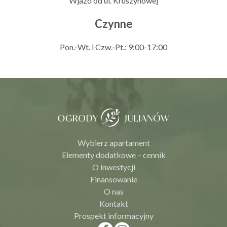
Wjazd od ul. Kruszynowej
Czynne
Pon.-Wt. i Czw.-Pt.: 9:00-17:00
Wybierz apartament
Elementy dodatkowe – cennik
O inwestycji
Finansowanie
O nas
Kontakt
Prospekt informacyjny