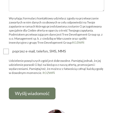
Wysyłając formularz kontaktowy udzielasz zgody na przetwarzanie
zawartych w nim danych osobowych w celu odpowiedzi na Twoje
zapytanie w ramach którego przedstawiona zostanie Ci przygotowana
specjalnie dla Ciebie oferta w oparciu o treść Twojego zapytania.
Podmiotem przetwarzającym dane jest Tree Development Group sp. z
o.o. Management sp. k. z siedzibą w Warszawie oraz spółki
inwestycyjne z grupy Tree Development Group
ROZWIŃ
poprzez e-mail, telefon, SMS, MMS
Udzielenie powyższych zgód jest dobrowolne. Pamiętaj jednak, że jej
udzielenie pozwoli Ci być na bieżąco z naszą ofertą, promocjami i
wydarzeniami. Pamiętaj też, że możesz z łatwością cofnąć każdą zgodę
w dowolnym momencie.
ROZWIŃ