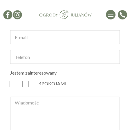
Formularz kontaktowy
Jestem zainteresowany
POKOJAMI
1
2
3
4