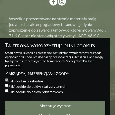
Wszelkie prezentowane na stronie materiały mają
jedynie charakter poglądowy i stanowią jedynie
zaproszenie do zawarcia umowy, o której mowa w ART.
71 K.C. oraz nie stanowią oferty w myśl ART. 66 K.C.
Ta strona wykorzystuje pliki cookies
Stosujemy pliki cookies niezbędne do funkcjonowania strony i za zgodą
opcjonalne pliki cookies do analizy, personalizacji i ulepszeń. Dane mogą
być łączone z informacjami od firm trzecich. Szczegóły w
Polityce
Polityka prywatności
prywatności
.
Zarządzaj preferencjami zgody
Projekt i realizacja:
Offteam
Pliki cookie niezbędne
Pliki cookie do celów statystycznych
Pliki cookie do celów reklamowych
Akceptuje wybrane