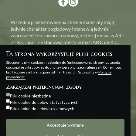
Wszelkie prezentowane na stronie materiały mają
jedynie charakter poglądowy i stanowią jedynie
zaproszenie do zawarcia umowy, o której mowa w ART.
71 K.C. oraz nie stanowią oferty w myśl ART. 66 K.C.
Ta strona wykorzystuje pliki cookies
Stosujemy pliki cookies niezbędne do funkcjonowania strony i za zgodą
opcjonalne pliki cookies do analizy, personalizacji i ulepszeń. Dane mogą
być łączone z informacjami od firm trzecich. Szczegóły w
Polityce
Polityka prywatności
prywatności
.
Zarządzaj preferencjami zgody
Projekt i realizacja:
Offteam
Pliki cookie niezbędne
Pliki cookie do celów statystycznych
Pliki cookie do celów reklamowych
Akceptuje wybrane