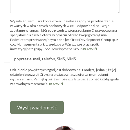
Wysyłając formularz kontaktowy udzielasz zgody na przetwarzanie
zawartych w nim danych osobowych w celu odpowiedzi na Twoje
zapytanie w ramach którego przedstawiona zostanie Ci przygotowana
specjalnie dla Ciebie oferta w oparciu o treść Twojego zapytania.
Podmiotem przetwarzającym dane jest Tree Development Group sp. z
o.o. Management sp. k. z siedzibą w Warszawie oraz spółki
inwestycyjne z grupy Tree Development Group
ROZWIŃ
poprzez e-mail, telefon, SMS, MMS
Udzielenie powyższych zgód jest dobrowolne. Pamiętaj jednak, że jej
udzielenie pozwoli Ci być na bieżąco z naszą ofertą, promocjami i
wydarzeniami. Pamiętaj też, że możesz z łatwością cofnąć każdą zgodę
w dowolnym momencie.
ROZWIŃ