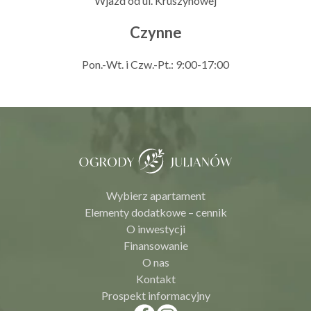
Wjazd od ul. Kruszynowej
Czynne
Pon.-Wt. i Czw.-Pt.: 9:00-17:00
Wybierz apartament
Elementy dodatkowe – cennik
O inwestycji
Finansowanie
O nas
Kontakt
Prospekt informacyjny