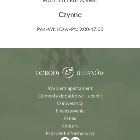
Wjazd od ul. Kruszynowej
Czynne
Pon.-Wt. i Czw.-Pt.: 9:00-17:00
Wybierz apartament
Elementy dodatkowe – cennik
O inwestycji
Finansowanie
O nas
Kontakt
Prospekt informacyjny