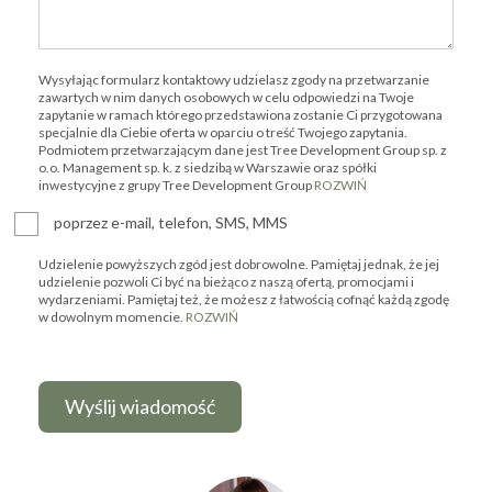
Wysyłając formularz kontaktowy udzielasz zgody na przetwarzanie
zawartych w nim danych osobowych w celu odpowiedzi na Twoje
zapytanie w ramach którego przedstawiona zostanie Ci przygotowana
specjalnie dla Ciebie oferta w oparciu o treść Twojego zapytania.
Podmiotem przetwarzającym dane jest Tree Development Group sp. z
o.o. Management sp. k. z siedzibą w Warszawie oraz spółki
inwestycyjne z grupy Tree Development Group
ROZWIŃ
poprzez e-mail, telefon, SMS, MMS
Udzielenie powyższych zgód jest dobrowolne. Pamiętaj jednak, że jej
udzielenie pozwoli Ci być na bieżąco z naszą ofertą, promocjami i
wydarzeniami. Pamiętaj też, że możesz z łatwością cofnąć każdą zgodę
w dowolnym momencie.
ROZWIŃ