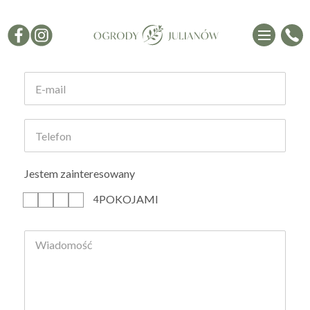
Formularz kontaktowy
Jestem zainteresowany
POKOJAMI
1
2
3
4