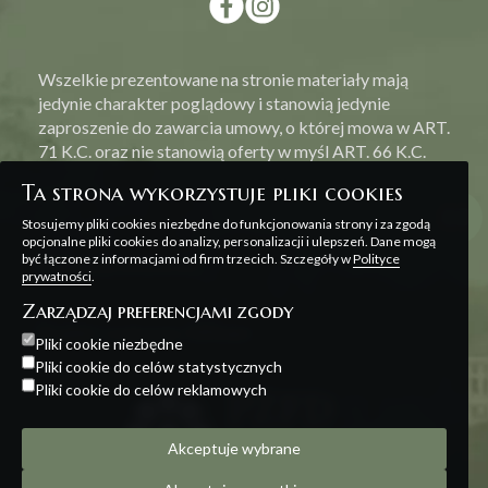
Wszelkie prezentowane na stronie materiały mają
jedynie charakter poglądowy i stanowią jedynie
zaproszenie do zawarcia umowy, o której mowa w ART.
71 K.C. oraz nie stanowią oferty w myśl ART. 66 K.C.
Ta strona wykorzystuje pliki cookies
Stosujemy pliki cookies niezbędne do funkcjonowania strony i za zgodą
opcjonalne pliki cookies do analizy, personalizacji i ulepszeń. Dane mogą
być łączone z informacjami od firm trzecich. Szczegóły w
Polityce
Polityka prywatności
prywatności
.
Zarządzaj preferencjami zgody
Projekt i realizacja:
Offteam
Pliki cookie niezbędne
Pliki cookie do celów statystycznych
Pliki cookie do celów reklamowych
Akceptuje wybrane