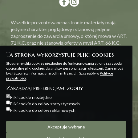
Wszelkie prezentowane na stronie materiały mają
jedynie charakter poglądowy i stanowią jedynie
zaproszenie do zawarcia umowy, o której mowa w ART.
71 K.C. oraz nie stanowią oferty w myśl ART. 66 K.C.
Ta strona wykorzystuje pliki cookies
Stosujemy pliki cookies niezbędne do funkcjonowania strony i za zgodą
opcjonalne pliki cookies do analizy, personalizacji i ulepszeń. Dane mogą
być łączone z informacjami od firm trzecich. Szczegóły w
Polityce
Polityka prywatności
prywatności
.
Zarządzaj preferencjami zgody
Projekt i realizacja:
Offteam
Pliki cookie niezbędne
Pliki cookie do celów statystycznych
Pliki cookie do celów reklamowych
Akceptuje wybrane