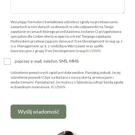
Wysyłając formularz kontaktowy udzielasz zgody na przetwarzanie
zawartych w nim danych osobowych w celu odpowiedzi na Twoje
zapytanie w ramach którego przedstawiona zostanie Ci przygotowana
specjalnie dla Ciebie oferta w oparciu o treść Twojego zapytania.
Podmiotem przetwarzającym dane jest Tree Development Group sp. z
o.o. Management sp. k. z siedzibą w Warszawie oraz spółki
inwestycyjne z grupy Tree Development Group
ROZWIŃ
poprzez e-mail, telefon, SMS, MMS
Udzielenie powyższych zgód jest dobrowolne. Pamiętaj jednak, że jej
udzielenie pozwoli Ci być na bieżąco z naszą ofertą, promocjami i
wydarzeniami. Pamiętaj też, że możesz z łatwością cofnąć każdą zgodę
w dowolnym momencie.
ROZWIŃ