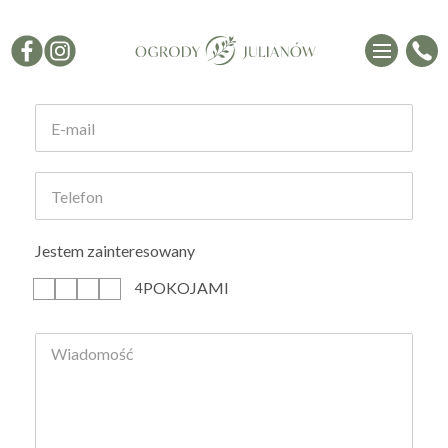
Formularz kontaktowy
Jestem zainteresowany
POKOJAMI
1
2
3
4