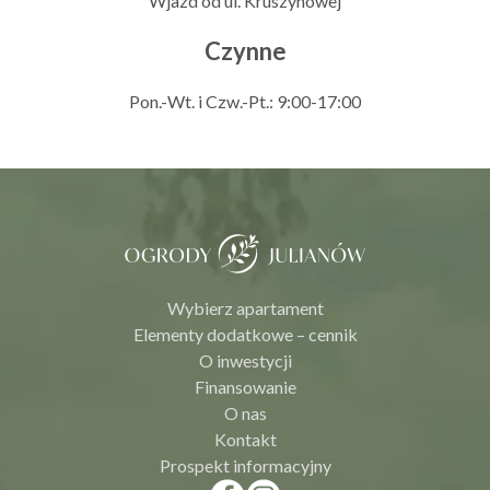
Wjazd od ul. Kruszynowej
Czynne
Pon.-Wt. i Czw.-Pt.: 9:00-17:00
Wybierz apartament
Elementy dodatkowe – cennik
O inwestycji
Finansowanie
O nas
Kontakt
Prospekt informacyjny