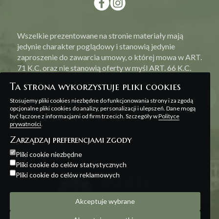
Wszelkie prezentowane na stronie materiały mają
jedynie charakter poglądowy i stanowią jedynie
zaproszenie do zawarcia umowy, o której mowa w ART.
71 K.C. oraz nie stanowią oferty w myśl ART. 66 K.C.
Ta strona wykorzystuje pliki cookies
Stosujemy pliki cookies niezbędne do funkcjonowania strony i za zgodą
opcjonalne pliki cookies do analizy, personalizacji i ulepszeń. Dane mogą
być łączone z informacjami od firm trzecich. Szczegóły w
Polityce
Polityka prywatności
prywatności
.
Zarządzaj preferencjami zgody
Projekt i realizacja:
Offteam
Pliki cookie niezbędne
Pliki cookie do celów statystycznych
Pliki cookie do celów reklamowych
Akceptuje wybrane