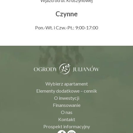
Wjazd od ul. Kruszynowej
Czynne
Pon.-Wt. i Czw.-Pt.: 9:00-17:00
Wybierz apartament
Elementy dodatkowe – cennik
O inwestycji
Finansowanie
O nas
Kontakt
Prospekt informacyjny