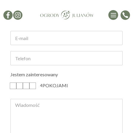
Formularz kontaktowy
Jestem zainteresowany
POKOJAMI
1
2
3
4