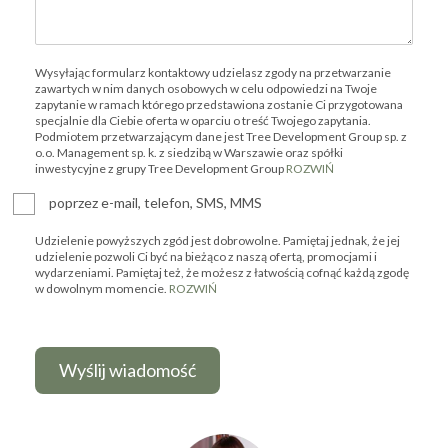
Wysyłając formularz kontaktowy udzielasz zgody na przetwarzanie
zawartych w nim danych osobowych w celu odpowiedzi na Twoje
zapytanie w ramach którego przedstawiona zostanie Ci przygotowana
specjalnie dla Ciebie oferta w oparciu o treść Twojego zapytania.
Podmiotem przetwarzającym dane jest Tree Development Group sp. z
o.o. Management sp. k. z siedzibą w Warszawie oraz spółki
inwestycyjne z grupy Tree Development Group
ROZWIŃ
poprzez e-mail, telefon, SMS, MMS
Udzielenie powyższych zgód jest dobrowolne. Pamiętaj jednak, że jej
udzielenie pozwoli Ci być na bieżąco z naszą ofertą, promocjami i
wydarzeniami. Pamiętaj też, że możesz z łatwością cofnąć każdą zgodę
w dowolnym momencie.
ROZWIŃ