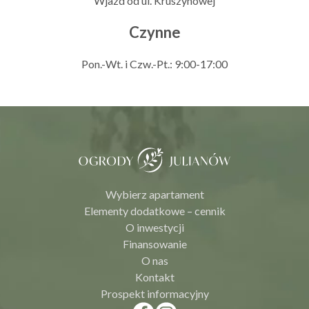
Wjazd od ul. Kruszynowej
Czynne
Pon.-Wt. i Czw.-Pt.: 9:00-17:00
Wybierz apartament
Elementy dodatkowe – cennik
O inwestycji
Finansowanie
O nas
Kontakt
Prospekt informacyjny