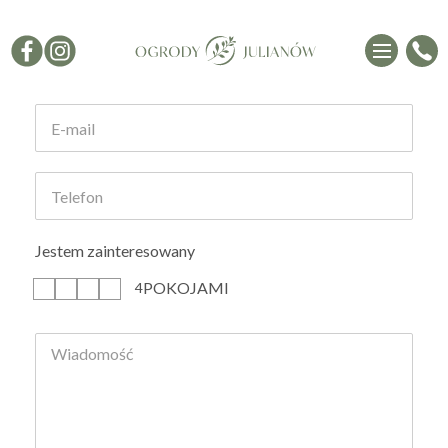
Formularz kontaktowy
Jestem zainteresowany
POKOJAMI
1
2
3
4