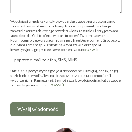
Wysyłając formularz kontaktowy udzielasz zgody na przetwarzanie
zawartych w nim danych osobowych w celu odpowiedzi na Twoje
zapytanie w ramach którego przedstawiona zostanie Ci przygotowana
specjalnie dla Ciebie oferta w oparciu o treść Twojego zapytania.
Podmiotem przetwarzającym dane jest Tree Development Group sp. z
o.o. Management sp. k. z siedzibą w Warszawie oraz spółki
inwestycyjne z grupy Tree Development Group
ROZWIŃ
poprzez e-mail, telefon, SMS, MMS
Udzielenie powyższych zgód jest dobrowolne. Pamiętaj jednak, że jej
udzielenie pozwoli Ci być na bieżąco z naszą ofertą, promocjami i
wydarzeniami. Pamiętaj też, że możesz z łatwością cofnąć każdą zgodę
w dowolnym momencie.
ROZWIŃ