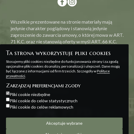
Wszelkie prezentowane na stronie materiały mają
jedynie charakter poglądowy i stanowią jedynie
zaproszenie do zawarcia umowy, o której mowa w ART.
71 K.C. oraz nie stanowią oferty w myśl ART. 66 K.C.
Ta strona wykorzystuje pliki cookies
Stosujemy pliki cookies niezbędne do funkcjonowania strony i za zgodą
opcjonalne pliki cookies do analizy, personalizacji i ulepszeń. Dane mogą
być łączone z informacjami od firm trzecich. Szczegóły w
Polityce
Polityka prywatności
prywatności
.
Zarządzaj preferencjami zgody
Projekt i realizacja:
Offteam
Pliki cookie niezbędne
Pliki cookie do celów statystycznych
Pliki cookie do celów reklamowych
Akceptuje wybrane