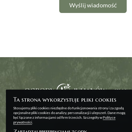
Wybierz
Ta strona wykorzystuje pliki cookies
Stosujemy pliki cookies niezbędne do funkcjonowania strony i za zgodą
Wszelkie prezentowane na stronie materiały ma
opcjonalne pliki cookies do analizy, personalizacji i ulepszeń. Dane mogą
być łączone z informacjami od firm trzecich. Szczegóły w
Polityce
zawarcia umowy, o której mowa w ART. 71 K.C. o
prywatności
.
Zarządzaj preferencjami zgody