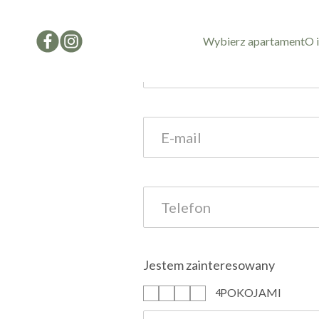
Formularz kon
Wybierz apartament
O 
Jestem zainteresowany
POKOJAMI
1
2
3
4