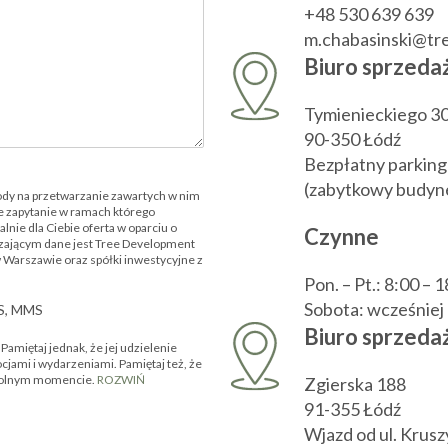
+48 530 639 639
m.chabasinski@t
Biuro sprzeda
Tymienieckiego 3
90-350 Łódź
Bezpłatny parking
(zabytkowy budyne
ody na przetwarzanie zawartych w nim
 zapytanie w ramach którego
nie dla Ciebie oferta w oparciu o
Czynne
zającym dane jest Tree Development
w Warszawie oraz spółki inwestycyjne z
Pon. – Pt.: 8:00 – 
Sobota: wcześnie
MS, MMS
Biuro sprzedaż
amiętaj jednak, że jej udzielenie
ocjami i wydarzeniami. Pamiętaj też, że
owolnym momencie.
ROZWIŃ
Zgierska 188
91-355 Łódź
Wjazd od ul. Krus