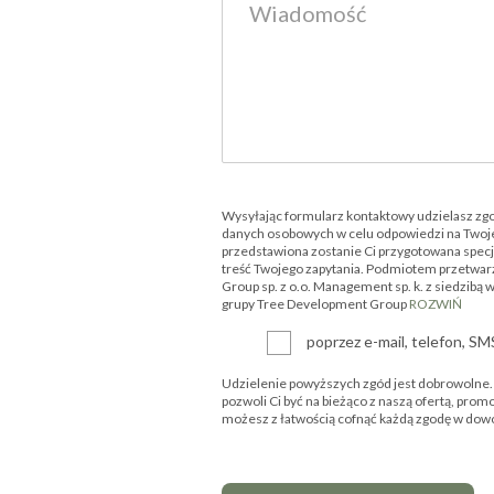
Wysyłając formularz kontaktowy udzielasz zg
danych osobowych w celu odpowiedzi na Twoje
przedstawiona zostanie Ci przygotowana specjal
treść Twojego zapytania. Podmiotem przetwar
Group sp. z o.o. Management sp. k. z siedzibą 
grupy Tree Development Group
ROZWIŃ
poprzez e-mail, telefon, S
Udzielenie powyższych zgód jest dobrowolne. P
pozwoli Ci być na bieżąco z naszą ofertą, prom
możesz z łatwością cofnąć każdą zgodę w d