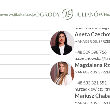
taktowy
Marzenna Ka
KIEROWNIK DZIAŁU
inwestycji
Lokalizacja
Fin
+48 533 780 022
m.kaczorowska@t
Aneta Czecho
MANAGER DS. SPRZ
+48 509 598 756
a.czechowska@tr
Magdalena Rz
MANAGER DS. SPRZ
+48 533 321 551
m.rzadkiewicz@t
Mariusz Chaba
MANAGER DS. SPRZ