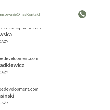
czorowska
 SPRZEDAŻY
ansowanie
O nas
Kontakt
reedevelopment.com
wska
EDAŻY
eedevelopment.com
adkiewicz
EDAŻY
reedevelopment.com
siński
EDAŻY