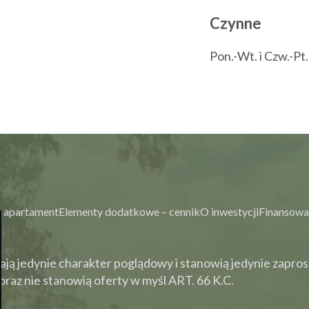
Czynne
Pon.-Wt. i Czw.-Pt
 apartament
Elementy dodatkowe – cennik
O inwestycji
Finansowa
ją jedynie charakter poglądowy i stanowią jedynie zapros
raz nie stanowią oferty w myśl ART. 66 K.C.