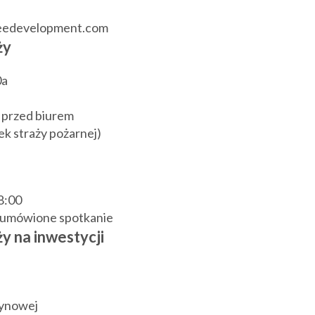
reedevelopment.com
ży
0a
 przed biurem
k straży pożarnej)
18:00
j umówione spotkanie
y na inwestycji
zynowej