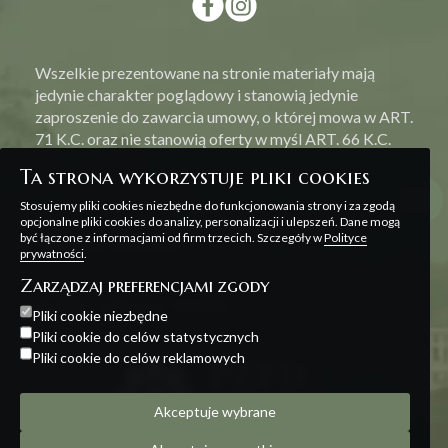
Wszelkie prezentowane na stronie materiały mają
jedynie charakter poglądowy i stanowią jedynie
zaproszenie do zawarcia umowy, o której mowa w ART.
71 K.C. oraz nie stanowią oferty w myśl ART. 66 K.C.
Ta strona wykorzystuje pliki cookies
Stosujemy pliki cookies niezbędne do funkcjonowania strony i za zgodą
opcjonalne pliki cookies do analizy, personalizacji i ulepszeń. Dane mogą
być łączone z informacjami od firm trzecich. Szczegóły w
Polityce
Polityka prywatności
prywatności
.
Zarządzaj preferencjami zgody
Projekt i realizacja:
Offteam
Pliki cookie niezbędne
Pliki cookie do celów statystycznych
Pliki cookie do celów reklamowych
Akceptuje wybrane