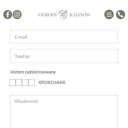
Formularz kontaktowy
Jestem zainteresowany
POKOJAMI
1
2
3
4