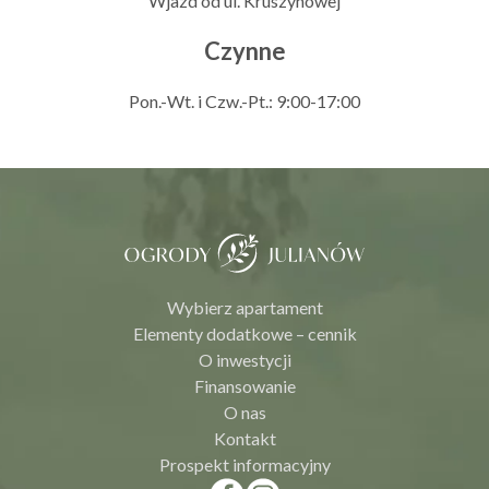
Wjazd od ul. Kruszynowej
Czynne
Pon.-Wt. i Czw.-Pt.: 9:00-17:00
Wybierz apartament
Elementy dodatkowe – cennik
O inwestycji
Finansowanie
O nas
Kontakt
Prospekt informacyjny