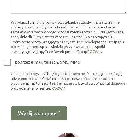
Wysyłając formularz kontaktowy udzielasz zgody na przetwarzanie
zawartych w nim danych osobowych w celu odpowiedzi na Twoje
zapytanie w ramach którego przedstawiona zostanie Ci przygotowana
specjalnie dla Ciebie oferta w oparciu o treść Twojego zapytania.
Podmiotem przetwarzającym dane jest Tree Development Group sp. z
o.o. Management sp. k. z siedzibą w Warszawie oraz spółki
inwestycyjne z grupy Tree Development Group
ROZWIŃ
poprzez e-mail, telefon, SMS, MMS
Udzielenie powyższych zgód jest dobrowolne. Pamiętaj jednak, że jej
udzielenie pozwoli Ci być na bieżąco z naszą ofertą, promocjami i
wydarzeniami. Pamiętaj też, że możesz z łatwością cofnąć każdą zgodę
w dowolnym momencie.
ROZWIŃ