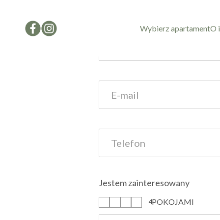
Formularz kon
Wybierz apartament
O 
Jestem zainteresowany
POKOJAMI
1
2
3
4