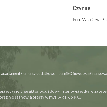
Czynne
Pon.-Wt. i Czw.-Pt
 apartament
Elementy dodatkowe – cennik
O inwestycji
Finansowa
ją jedynie charakter poglądowy i stanowią jedynie zapros
raz nie stanowią oferty w myśl ART. 66 K.C.