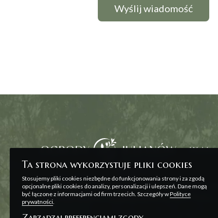
Wybierz
Ta strona wykorzystuje pliki cookies
Stosujemy pliki cookies niezbędne do funkcjonowania strony i za zgodą
Wszelkie prezentowane na stronie materiały ma
opcjonalne pliki cookies do analizy, personalizacji i ulepszeń. Dane mogą
być łączone z informacjami od firm trzecich. Szczegóły w
Polityce
zawarcia umowy, o której mowa w ART. 71 K.C. o
prywatności
.
Zarządzaj preferencjami zgody