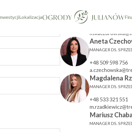
taktowy
Marzenna Ka
KIEROWNIK DZIAŁU
inwestycji
Lokalizacja
Fin
+48 533 780 022
m.kaczorowska@t
Aneta Czecho
MANAGER DS. SPRZ
+48 509 598 756
a.czechowska@tr
Magdalena Rz
MANAGER DS. SPRZ
+48 533 321 551
m.rzadkiewicz@t
Mariusz Chaba
MANAGER DS. SPRZ