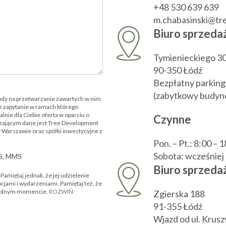
+48 530 639 639
m.chabasinski@t
Biuro sprzeda
Tymienieckiego 3
90-350 Łódź
Bezpłatny parking
(zabytkowy budyne
ody na przetwarzanie zawartych w nim
 zapytanie w ramach którego
nie dla Ciebie oferta w oparciu o
Czynne
zającym dane jest Tree Development
w Warszawie oraz spółki inwestycyjne z
Pon. – Pt.: 8:00 – 
Sobota: wcześnie
MS, MMS
Biuro sprzedaż
amiętaj jednak, że jej udzielenie
ocjami i wydarzeniami. Pamiętaj też, że
owolnym momencie.
ROZWIŃ
Zgierska 188
91-355 Łódź
Wjazd od ul. Krus