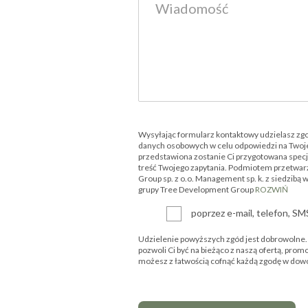
Wysyłając formularz kontaktowy udzielasz zg
danych osobowych w celu odpowiedzi na Twoje
przedstawiona zostanie Ci przygotowana specjal
treść Twojego zapytania. Podmiotem przetwar
Group sp. z o.o. Management sp. k. z siedzibą 
grupy Tree Development Group
ROZWIŃ
poprzez e-mail, telefon, S
Udzielenie powyższych zgód jest dobrowolne. P
pozwoli Ci być na bieżąco z naszą ofertą, prom
możesz z łatwością cofnąć każdą zgodę w d