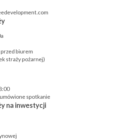
reedevelopment.com
ży
0a
 przed biurem
k straży pożarnej)
18:00
j umówione spotkanie
y na inwestycji
zynowej