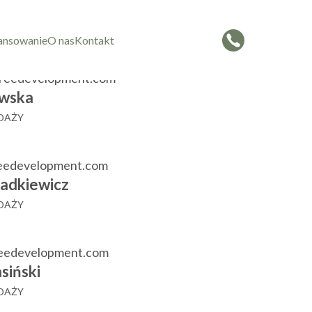
czorowska
 SPRZEDAŻY
ansowanie
O nas
Kontakt
reedevelopment.com
wska
EDAŻY
eedevelopment.com
adkiewicz
EDAŻY
reedevelopment.com
siński
EDAŻY