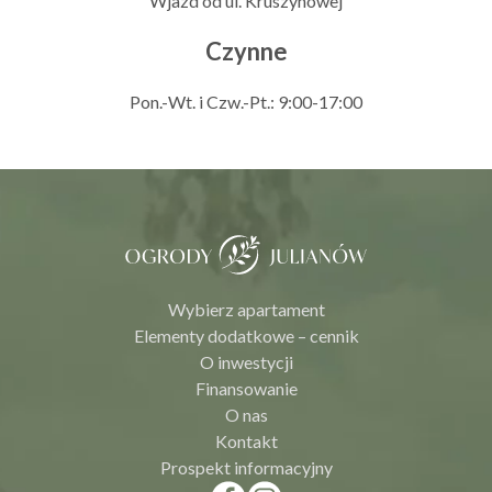
Wjazd od ul. Kruszynowej
Czynne
Pon.-Wt. i Czw.-Pt.: 9:00-17:00
Wybierz apartament
Elementy dodatkowe – cennik
O inwestycji
Finansowanie
O nas
Kontakt
Prospekt informacyjny