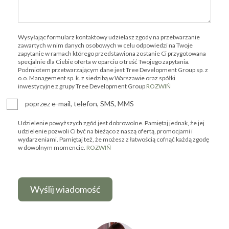
Wysyłając formularz kontaktowy udzielasz zgody na przetwarzanie
zawartych w nim danych osobowych w celu odpowiedzi na Twoje
zapytanie w ramach którego przedstawiona zostanie Ci przygotowana
specjalnie dla Ciebie oferta w oparciu o treść Twojego zapytania.
Podmiotem przetwarzającym dane jest Tree Development Group sp. z
o.o. Management sp. k. z siedzibą w Warszawie oraz spółki
inwestycyjne z grupy Tree Development Group
ROZWIŃ
poprzez e-mail, telefon, SMS, MMS
Udzielenie powyższych zgód jest dobrowolne. Pamiętaj jednak, że jej
udzielenie pozwoli Ci być na bieżąco z naszą ofertą, promocjami i
wydarzeniami. Pamiętaj też, że możesz z łatwością cofnąć każdą zgodę
w dowolnym momencie.
ROZWIŃ