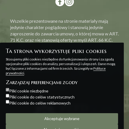
Wszelkie prezentowane na stronie materiały mają
jedynie charakter poglądowy i stanowią jedynie
zaproszenie do zawarcia umowy, o której mowa w ART.
71 K.C. oraz nie stanowią oferty w myśl ART. 66 K.C.
Ta strona wykorzystuje pliki cookies
Stosujemy pliki cookies niezbędne do funkcjonowania strony i za zgodą
opcjonalne pliki cookies do analizy, personalizacji i ulepszeń. Dane mogą
być łączone z informacjami od firm trzecich. Szczegóły w
Polityce
Polityka prywatności
prywatności
.
Zarządzaj preferencjami zgody
Projekt i realizacja:
Offteam
Pliki cookie niezbędne
Pliki cookie do celów statystycznych
Pliki cookie do celów reklamowych
Akceptuje wybrane