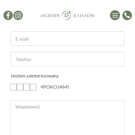
Formularz kontaktowy
Jestem zainteresowany
POKOJAMI
1
2
3
4