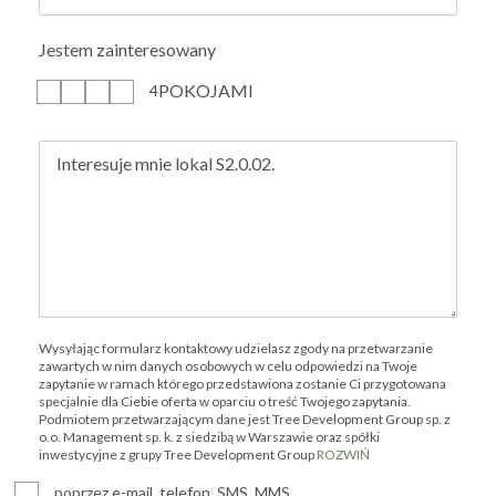
Jestem zainteresowany
POKOJAMI
1
2
3
4
Wysyłając formularz kontaktowy udzielasz zgody na przetwarzanie
zawartych w nim danych osobowych w celu odpowiedzi na Twoje
zapytanie w ramach którego przedstawiona zostanie Ci przygotowana
specjalnie dla Ciebie oferta w oparciu o treść Twojego zapytania.
Podmiotem przetwarzającym dane jest Tree Development Group sp. z
o.o. Management sp. k. z siedzibą w Warszawie oraz spółki
inwestycyjne z grupy Tree Development Group
ROZWIŃ
poprzez e-mail, telefon, SMS, MMS