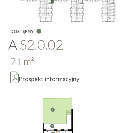
DOSTĘPNY
A
S2.0.02
71
m
2
Prospekt informacyjny