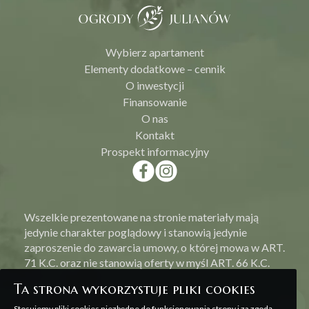
Wybierz apartament
Elementy dodatkowe – cennik
O inwestycji
Finansowanie
O nas
Kontakt
Prospekt informacyjny
Wszelkie prezentowane na stronie materiały mają
jedynie charakter poglądowy i stanowią jedynie
zaproszenie do zawarcia umowy, o której mowa w ART.
71 K.C. oraz nie stanowią oferty w myśl ART. 66 K.C.
Ta strona wykorzystuje pliki cookies
Stosujemy pliki cookies niezbędne do funkcjonowania strony i za zgodą