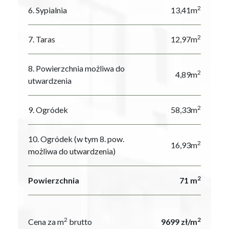
2
6. Sypialnia
13,41m
2
7. Taras
12,97m
8. Powierzchnia możliwa do
2
4,89m
utwardzenia
2
9. Ogródek
58,33m
10. Ogródek (w tym 8. pow.
2
16,93m
możliwa do utwardzenia)
2
Powierzchnia
71 m
2
2
Cena za m
brutto
9699 zł/m