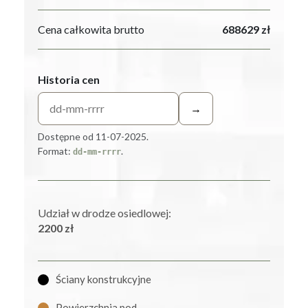
Cena całkowita brutto
688629 zł
Historia cen
→
Dostępne od 11-07-2025.
Format:
.
dd-mm-rrrr
Udział w drodze osiedlowej:
2200 zł
Ściany konstrukcyjne
Powierzchnia pod