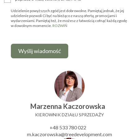
Udzielenie powyższych zgód jest dobrowolne. Pamiętaj jednak, że jej
udzielenie pozwoli Ci być na bieżąco z naszą ofertą, promocjami i
wydarzeniami. Pamiętaj też, że możesz z łatwością cofnąć każdą zgodę
w dowolnym momencie.
ROZWIŃ
Marzenna Kaczorowska
KIEROWNIK DZIAŁU SPRZEDAŻY
+48 533 780 022
m.kaczorowska@treedevelopment.com