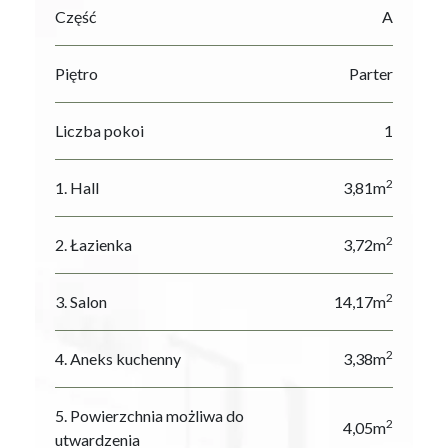
Część
A
Piętro
Parter
Liczba pokoi
1
2
1. Hall
3,81m
2
2. Łazienka
3,72m
2
3. Salon
14,17m
2
4. Aneks kuchenny
3,38m
5. Powierzchnia możliwa do
2
4,05m
utwardzenia