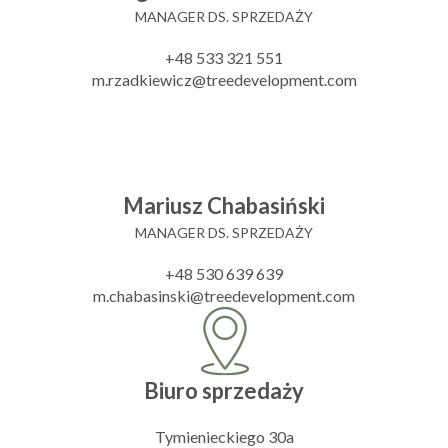
MANAGER DS. SPRZEDAŻY
+48 533 321 551
m.rzadkiewicz@treedevelopment.com
Mariusz Chabasiński
MANAGER DS. SPRZEDAŻY
+48 530 639 639
m.chabasinski@treedevelopment.com
Biuro sprzedaży
Tymienieckiego 30a