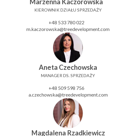
Marzenna Kaczorowska
KIEROWNIK DZIAŁU SPRZEDAŻY
+48 533 780 022
m.kaczorowska@treedevelopment.com
Aneta Czechowska
MANAGER DS. SPRZEDAŻY
+48 509 598 756
a.czechowska@treedevelopment.com
Magdalena Rzadkiewicz