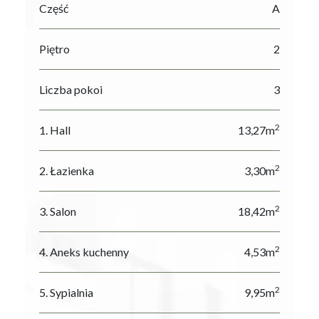
Część
A
Piętro
2
Liczba pokoi
3
2
1. Hall
13,27m
2
2. Łazienka
3,30m
2
3. Salon
18,42m
2
4. Aneks kuchenny
4,53m
2
5. Sypialnia
9,95m