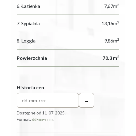
2
6. Łazienka
7,67m
2
7. Sypialnia
13,16m
2
8. Loggia
9,86m
2
Powierzchnia
70.3 m
Historia cen
→
Dostępne od 11-07-2025.
Format:
.
dd-mm-rrrr