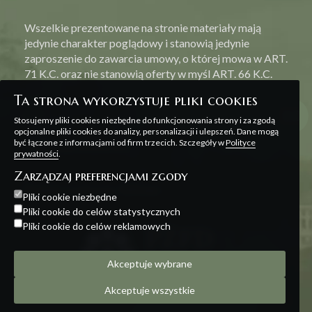
Wszelkie prezentowane na stronie materiały mają
jedynie charakter poglądowy i stanowią jedynie
zaproszenie do zawarcia umowy, o której mowa w ART.
71 K.C. oraz nie stanowią oferty w myśl ART. 66 K.C.
Ta strona wykorzystuje pliki cookies
Stosujemy pliki cookies niezbędne do funkcjonowania strony i za zgodą
opcjonalne pliki cookies do analizy, personalizacji i ulepszeń. Dane mogą
być łączone z informacjami od firm trzecich. Szczegóły w
Polityce
Polityka prywatności
prywatności
.
Zarządzaj preferencjami zgody
Projekt i realizacja:
Offteam
Pliki cookie niezbędne
Pliki cookie do celów statystycznych
Pliki cookie do celów reklamowych
Akceptuje wybrane
Akceptuje wszystkie