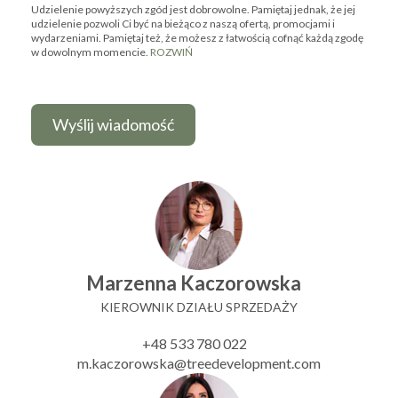
Udzielenie powyższych zgód jest dobrowolne. Pamiętaj jednak, że jej
udzielenie pozwoli Ci być na bieżąco z naszą ofertą, promocjami i
wydarzeniami. Pamiętaj też, że możesz z łatwością cofnąć każdą zgodę
w dowolnym momencie.
ROZWIŃ
Marzenna Kaczorowska
KIEROWNIK DZIAŁU SPRZEDAŻY
+48 533 780 022
m.kaczorowska@treedevelopment.com