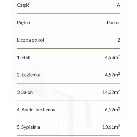
Część
A
Piętro
Parter
Liczba pokoi
2
2
1. Hall
4,53m
2
2. Łazienka
4,57m
2
3. Salon
14,32m
2
4. Aneks kuchenny
6,12m
2
5. Sypialnia
13,61m