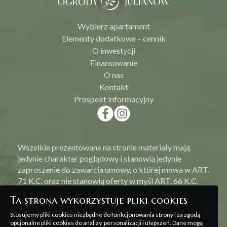
Wybierz apartament
Elementy dodatkowe – cennik
O inwestycji
Finansowanie
O nas
Kontakt
Prospekt informacyjny
Wszelkie prezentowane na stronie materiały mają
jedynie charakter poglądowy i stanowią jedynie
zaproszenie do zawarcia umowy, o której mowa w ART.
71 K.C. oraz nie stanowią oferty w myśl ART. 66 K.C.
Ta strona wykorzystuje pliki cookies
Stosujemy pliki cookies niezbędne do funkcjonowania strony i za zgodą
opcjonalne pliki cookies do analizy, personalizacji i ulepszeń. Dane mogą