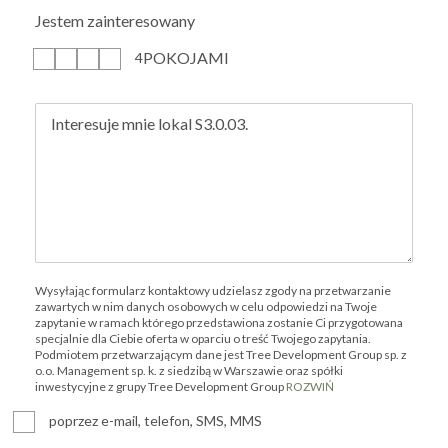
Jestem zainteresowany
POKOJAMI
1
2
3
4
Wysyłając formularz kontaktowy udzielasz zgody na przetwarzanie
zawartych w nim danych osobowych w celu odpowiedzi na Twoje
zapytanie w ramach którego przedstawiona zostanie Ci przygotowana
specjalnie dla Ciebie oferta w oparciu o treść Twojego zapytania.
Podmiotem przetwarzającym dane jest Tree Development Group sp. z
o.o. Management sp. k. z siedzibą w Warszawie oraz spółki
inwestycyjne z grupy Tree Development Group
ROZWIŃ
poprzez e-mail, telefon, SMS, MMS