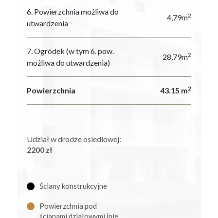
6. Powierzchnia możliwa do
2
4,79m
utwardzenia
7. Ogródek (w tym 6. pow.
2
28,79m
możliwa do utwardzenia)
2
Powierzchnia
43.15 m
Udział w drodze osiedlowej:
2200 zł
Ściany konstrukcyjne
Powierzchnia pod
ścianami działowymi (nie