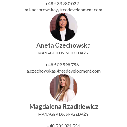
+48 533 780 022
m.kaczorowska@treedevelopment.com
Aneta Czechowska
MANAGER DS. SPRZEDAŻY
+48 509 598 756
a.czechowska@treedevelopment.com
Magdalena Rzadkiewicz
MANAGER DS. SPRZEDAŻY
+48 533 321 551