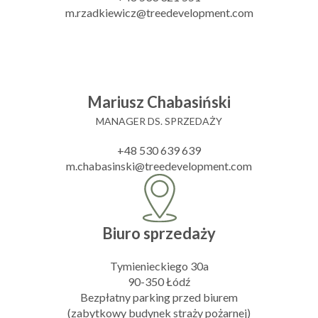
m.rzadkiewicz@treedevelopment.com
Mariusz Chabasiński
MANAGER DS. SPRZEDAŻY
+48 530 639 639
m.chabasinski@treedevelopment.com
Biuro sprzedaży
Tymienieckiego 30a
90-350 Łódź
Bezpłatny parking przed biurem
(zabytkowy budynek straży pożarnej)