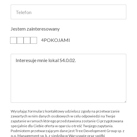
Jestem zainteresowany
POKOJAMI
1
2
3
4
Wysyłając formularz kontaktowy udzielasz zgody na przetwarzanie
zawartych w nim danych osobowych w celu odpowiedzi na Twoje
zapytanie w ramach którego przedstawiona zostanie Ci przygotowana
specjalnie dla Ciebie oferta w oparciu o treść Twojego zapytania.
Podmiotem przetwarzającym dane jest Tree Development Group sp. z
o.o. Management sp. k. z siedzibą w Warszawie oraz spółki