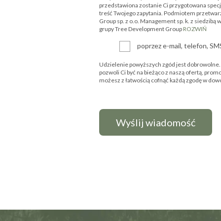
przedstawiona zostanie Ci przygotowana specjal
treść Twojego zapytania. Podmiotem przetwar
Group sp. z o.o. Management sp. k. z siedzibą 
grupy Tree Development Group
ROZWIŃ
poprzez e-mail, telefon, S
Udzielenie powyższych zgód jest dobrowolne. P
pozwoli Ci być na bieżąco z naszą ofertą, prom
możesz z łatwością cofnąć każdą zgodę w d