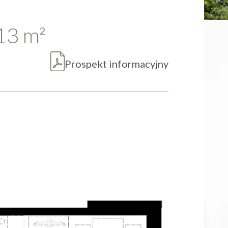
.13
m
2
Prospekt informacyjny