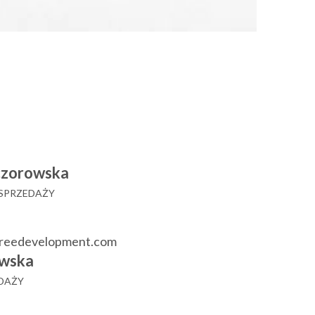
czorowska
 SPRZEDAŻY
reedevelopment.com
wska
EDAŻY