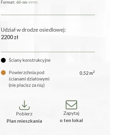
Format:
.
dd-mm-rrrr
Udział w drodze osiedlowej:
2200 zł
Ściany konstrukcyjne
Powierzchnia pod
2
0,52 m
ścianami działowymi
(nie płacisz za nią)
Zapytaj
Pobierz
o ten lokal
Plan mieszkania