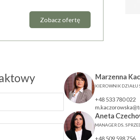
Zobacz ofertę
taktowy
Marzenna Ka
KIEROWNIK DZIAŁU
+48 533 780 022
m.kaczorowska@t
Aneta Czecho
MANAGER DS. SPRZ
+48 509 598 756