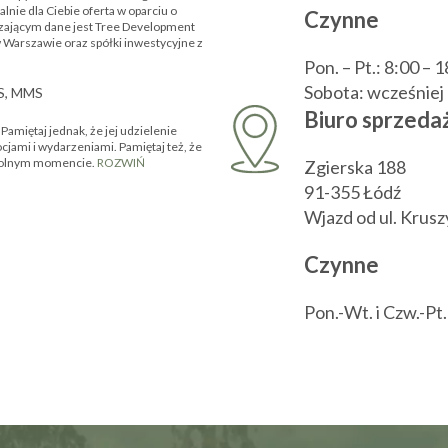
nie dla Ciebie oferta w oparciu o
Czynne
zającym dane jest Tree Development
w Warszawie oraz spółki inwestycyjne z
Pon. – Pt.: 8:00 – 
Sobota: wcześnie
MS, MMS
Biuro sprzedaż
amiętaj jednak, że jej udzielenie
ocjami i wydarzeniami. Pamiętaj też, że
owolnym momencie.
ROZWIŃ
Zgierska 188
91-355 Łódź
Wjazd od ul. Krus
Czynne
Pon.-Wt. i Czw.-Pt