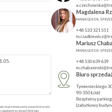
a.czechowska@tr
Magdalena Rz
MANAGER DS. SPRZ
+48 533 321 551
m.rzadkiewicz@t
Mariusz Chaba
MANAGER DS. SPRZ
+48 530 639 639
m.chabasinski@t
Biuro sprzeda
Tymienieckiego 3
90-350 Łódź
Bezpłatny parking
(zabytkowy budyne
ody na przetwarzanie zawartych w nim
 zapytanie w ramach którego