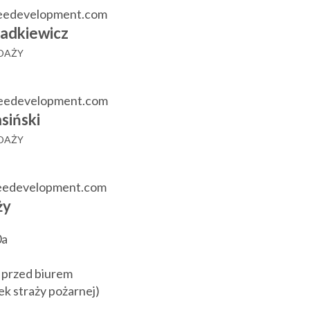
eedevelopment.com
adkiewicz
EDAŻY
reedevelopment.com
siński
EDAŻY
reedevelopment.com
ży
0a
 przed biurem
k straży pożarnej)