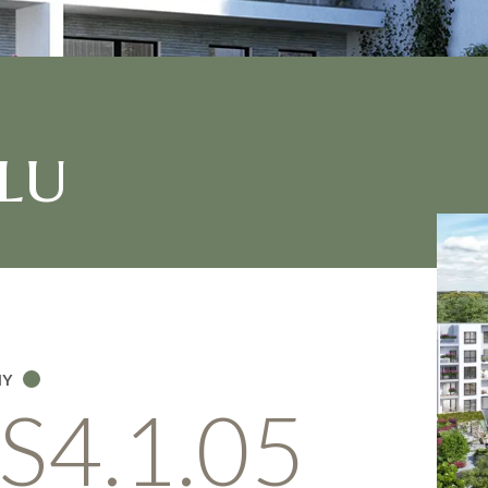
lu
NY
S4.1.05