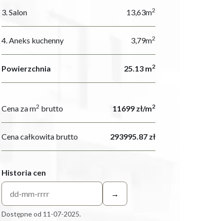
2
3. Salon
13,63m
2
4. Aneks kuchenny
3,79m
2
Powierzchnia
25.13 m
2
2
Cena za m
brutto
11699 zł/m
Cena całkowita brutto
293995.87 zł
Historia cen
→
Dostępne od 11-07-2025.