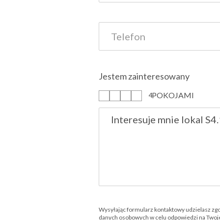
Jestem zainteresowany
POKOJAMI
1
2
3
4
Wysyłając formularz kontaktowy udzielasz zg
danych osobowych w celu odpowiedzi na Twoje