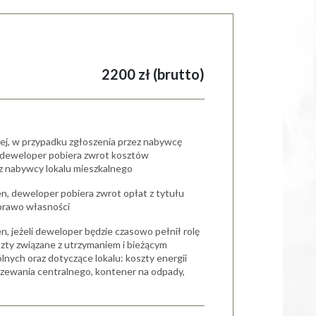
2200 zł (brutto)
iej, w przypadku zgłoszenia przez nabywcę
, deweloper pobiera zwrot kosztów
cz nabywcy lokalu mieszkalnego
en, deweloper pobiera zwrot opłat z tytułu
prawo własności
n, jeżeli deweloper będzie czasowo pełnił rolę
szty związane z utrzymaniem i bieżącym
nych oraz dotyczące lokalu: koszty energii
ogrzewania centralnego, kontener na odpady,