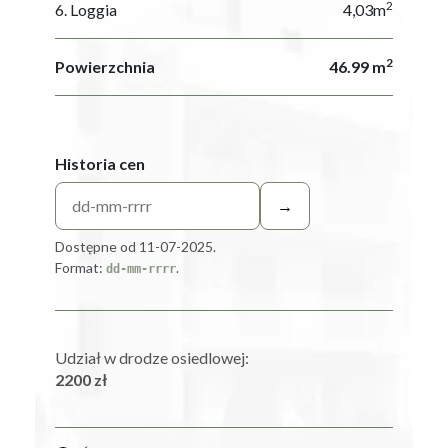
2
6. Loggia
4,03m
2
Powierzchnia
46.99 m
Historia cen
→
Dostępne od 11-07-2025.
Format:
.
dd-mm-rrrr
Udział w drodze osiedlowej:
2200 zł