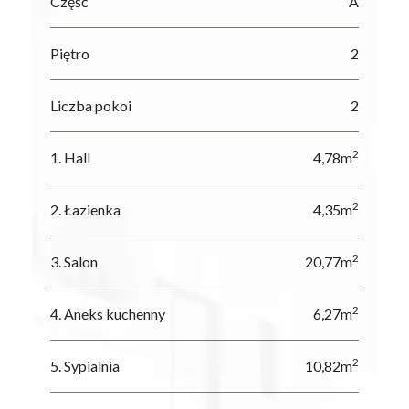
Część
A
Piętro
2
Liczba pokoi
2
2
1. Hall
4,78m
2
2. Łazienka
4,35m
2
3. Salon
20,77m
2
4. Aneks kuchenny
6,27m
2
5. Sypialnia
10,82m