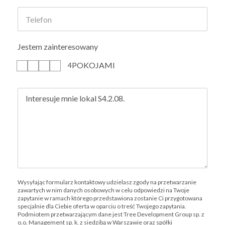
Jestem zainteresowany
POKOJAMI
1
2
3
4
Wysyłając formularz kontaktowy udzielasz zgody na przetwarzanie
zawartych w nim danych osobowych w celu odpowiedzi na Twoje
zapytanie w ramach którego przedstawiona zostanie Ci przygotowana
specjalnie dla Ciebie oferta w oparciu o treść Twojego zapytania.
Podmiotem przetwarzającym dane jest Tree Development Group sp. z
o.o. Management sp. k. z siedzibą w Warszawie oraz spółki