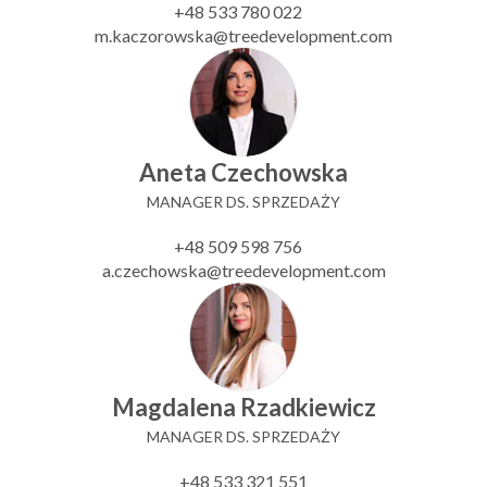
+48 533 780 022
m.kaczorowska@treedevelopment.com
Aneta Czechowska
MANAGER DS. SPRZEDAŻY
+48 509 598 756
a.czechowska@treedevelopment.com
Magdalena Rzadkiewicz
MANAGER DS. SPRZEDAŻY
+48 533 321 551