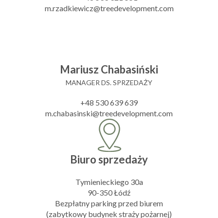
m.rzadkiewicz@treedevelopment.com
Mariusz Chabasiński
MANAGER DS. SPRZEDAŻY
+48 530 639 639
m.chabasinski@treedevelopment.com
Biuro sprzedaży
Tymienieckiego 30a
90-350 Łódź
Bezpłatny parking przed biurem
(zabytkowy budynek straży pożarnej)