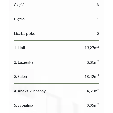
Część
A
Piętro
3
Liczba pokoi
3
2
1. Hall
13,27m
2
2. Łazienka
3,30m
2
3. Salon
18,42m
2
4. Aneks kuchenny
4,53m
2
5. Sypialnia
9,95m