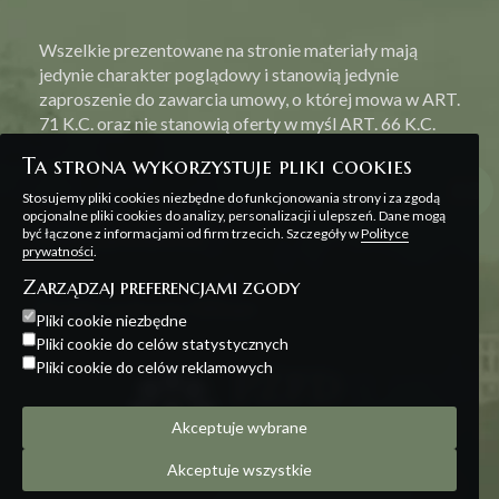
Wszelkie prezentowane na stronie materiały mają
jedynie charakter poglądowy i stanowią jedynie
zaproszenie do zawarcia umowy, o której mowa w ART.
71 K.C. oraz nie stanowią oferty w myśl ART. 66 K.C.
Ta strona wykorzystuje pliki cookies
Stosujemy pliki cookies niezbędne do funkcjonowania strony i za zgodą
opcjonalne pliki cookies do analizy, personalizacji i ulepszeń. Dane mogą
być łączone z informacjami od firm trzecich. Szczegóły w
Polityce
Polityka prywatności
prywatności
.
Zarządzaj preferencjami zgody
Projekt i realizacja:
Offteam
Pliki cookie niezbędne
Pliki cookie do celów statystycznych
Pliki cookie do celów reklamowych
Akceptuje wybrane
Akceptuje wszystkie