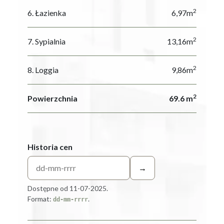
2
6. Łazienka
6,97m
2
7. Sypialnia
13,16m
2
8. Loggia
9,86m
2
Powierzchnia
69.6 m
Historia cen
→
Dostępne od 11-07-2025.
Format:
.
dd-mm-rrrr