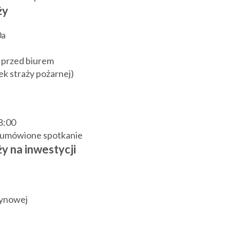
ży
0a
 przed biurem
k straży pożarnej)
18:00
j umówione spotkanie
y na inwestycji
zynowej