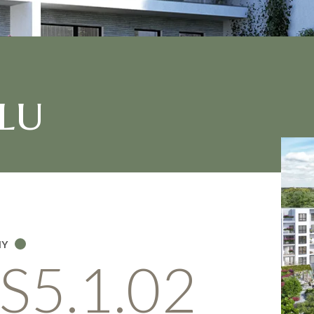
lu
NY
S5.1.02