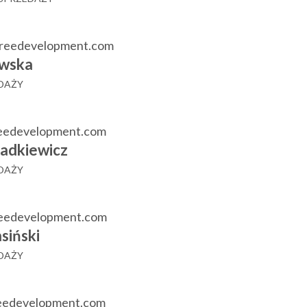
reedevelopment.com
wska
EDAŻY
eedevelopment.com
adkiewicz
EDAŻY
reedevelopment.com
siński
EDAŻY
reedevelopment.com