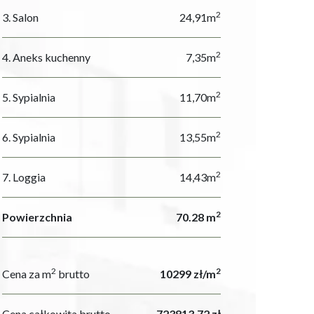
2
3. Salon
24,91m
2
4. Aneks kuchenny
7,35m
2
5. Sypialnia
11,70m
2
6. Sypialnia
13,55m
2
7. Loggia
14,43m
2
Powierzchnia
70.28 m
2
2
Cena za m
brutto
10299 zł/m
Cena całkowita brutto
723813.72 zł