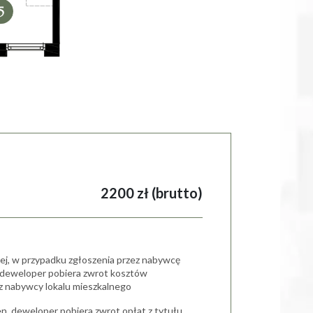
2200 zł (brutto)
iej, w przypadku zgłoszenia przez nabywcę
, deweloper pobiera zwrot kosztów
cz nabywcy lokalu mieszkalnego
en, deweloper pobiera zwrot opłat z tytułu