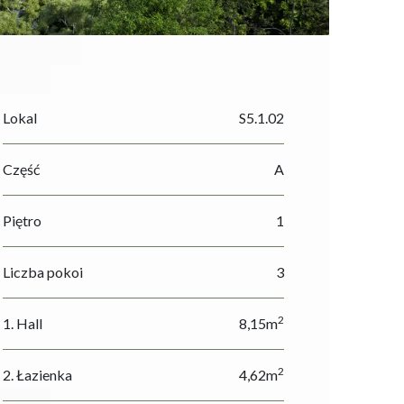
Lokal
S5.1.02
Część
A
Piętro
1
Liczba pokoi
3
2
1. Hall
8,15m
2
2. Łazienka
4,62m