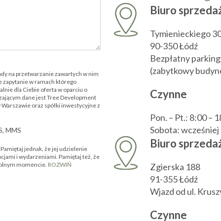
Biuro sprzeda
Tymienieckiego 3
90-350 Łódź
Bezpłatny parking
(zabytkowy budyne
ody na przetwarzanie zawartych w nim
 zapytanie w ramach którego
nie dla Ciebie oferta w oparciu o
Czynne
zającym dane jest Tree Development
w Warszawie oraz spółki inwestycyjne z
Pon. – Pt.: 8:00 – 
Sobota: wcześnie
MS, MMS
Biuro sprzedaż
amiętaj jednak, że jej udzielenie
ocjami i wydarzeniami. Pamiętaj też, że
owolnym momencie.
ROZWIŃ
Zgierska 188
91-355 Łódź
Wjazd od ul. Krus
Czynne