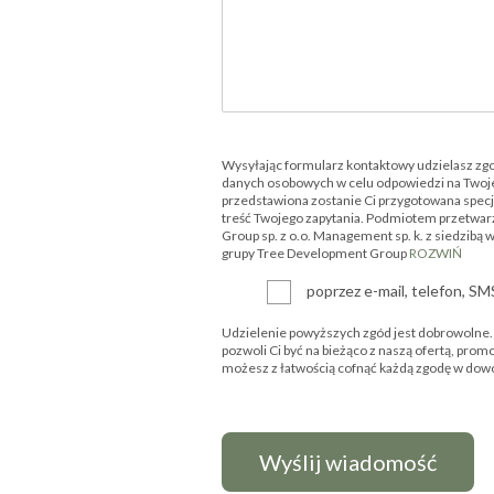
Wysyłając formularz kontaktowy udzielasz zg
danych osobowych w celu odpowiedzi na Twoje
przedstawiona zostanie Ci przygotowana specjal
treść Twojego zapytania. Podmiotem przetwar
Group sp. z o.o. Management sp. k. z siedzibą 
grupy Tree Development Group
ROZWIŃ
poprzez e-mail, telefon, S
Udzielenie powyższych zgód jest dobrowolne. P
pozwoli Ci być na bieżąco z naszą ofertą, prom
możesz z łatwością cofnąć każdą zgodę w d