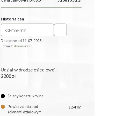
Historia cen
→
Dostępne od 11-07-2025.
Format:
.
dd-mm-rrrr
Udział w drodze osiedlowej:
2200 zł
Ściany konstrukcyjne
Powierzchnia pod
2
1,64 m
ścianami działowymi