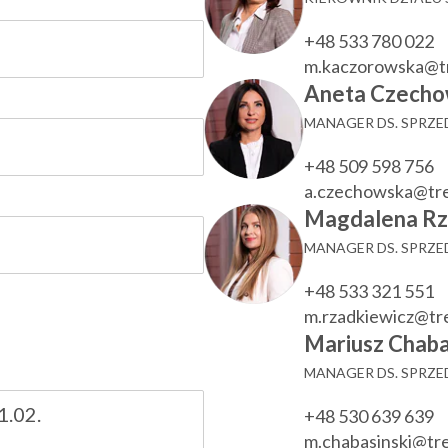
+48 533 780 022
m.kaczorowska@t
Aneta Czecho
MANAGER DS. SPRZ
+48 509 598 756
a.czechowska@tr
Magdalena Rz
MANAGER DS. SPRZ
+48 533 321 551
m.rzadkiewicz@t
Mariusz Chaba
MANAGER DS. SPRZ
+48 530 639 639
m.chabasinski@t