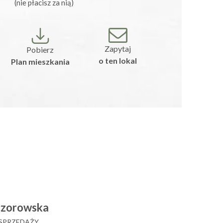
(nie płacisz za nią)
Zapytaj
Pobierz
o ten lokal
Plan mieszkania
czorowska
 SPRZEDAŻY