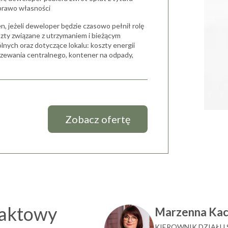
prawo własności
n, jeżeli deweloper będzie czasowo pełnił rolę
szty związane z utrzymaniem i bieżącym
nych oraz dotyczące lokalu: koszty energii
ogrzewania centralnego, kontener na odpady,
Zobacz ofertę
taktowy
Marzenna Ka
KIEROWNIK DZIAŁU