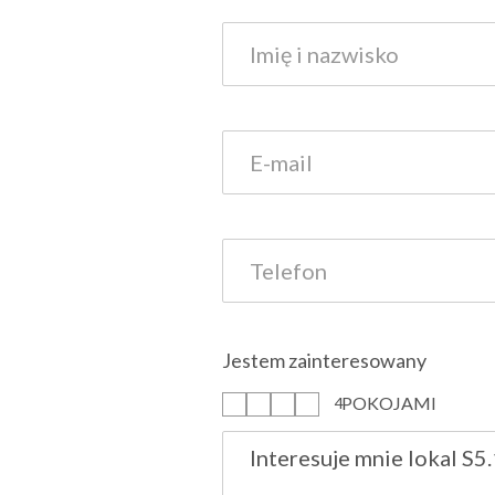
Jestem zainteresowany
POKOJAMI
1
2
3
4