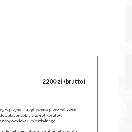
2200 zł (brutto)
iej, w przypadku zgłoszenia przez nabywcę
, deweloper pobiera zwrot kosztów
cz nabywcy lokalu mieszkalnego
en, deweloper pobiera zwrot opłat z tytułu