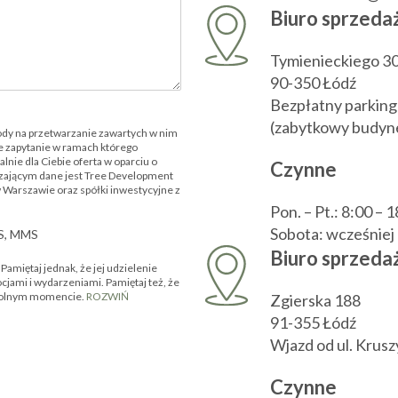
Biuro sprzeda
Tymienieckiego 3
90-350 Łódź
Bezpłatny parking
(zabytkowy budyne
ody na przetwarzanie zawartych w nim
 zapytanie w ramach którego
nie dla Ciebie oferta w oparciu o
Czynne
zającym dane jest Tree Development
w Warszawie oraz spółki inwestycyjne z
Pon. – Pt.: 8:00 – 
Sobota: wcześnie
MS, MMS
Biuro sprzedaż
amiętaj jednak, że jej udzielenie
ocjami i wydarzeniami. Pamiętaj też, że
owolnym momencie.
ROZWIŃ
Zgierska 188
91-355 Łódź
Wjazd od ul. Krus
Czynne