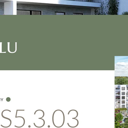
lu
NY
S5.3.03