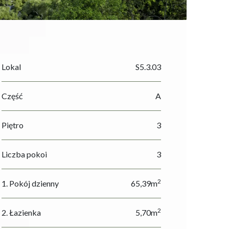
Lokal
S5.3.03
Część
A
Piętro
3
Liczba pokoi
3
2
1. Pokój dzienny
65,39m
2
2. Łazienka
5,70m