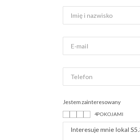
Jestem zainteresowany
POKOJAMI
1
2
3
4