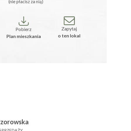
(nie płacisz za nią)
Zapytaj
Pobierz
o ten lokal
Plan mieszkania
czorowska
 SPRZEDAŻY