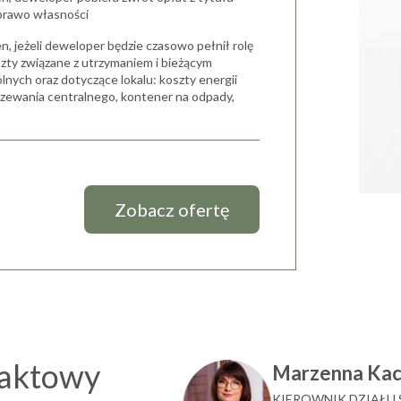
prawo własności
n, jeżeli deweloper będzie czasowo pełnił rolę
szty związane z utrzymaniem i bieżącym
nych oraz dotyczące lokalu: koszty energii
ogrzewania centralnego, kontener na odpady,
Zobacz ofertę
taktowy
Marzenna Ka
KIEROWNIK DZIAŁU