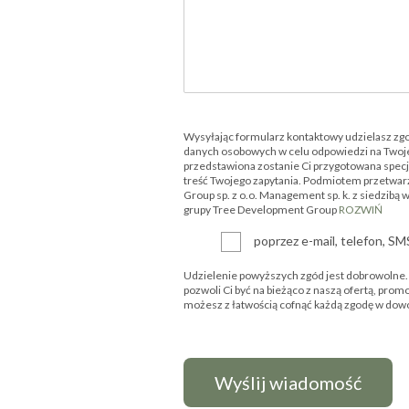
Wysyłając formularz kontaktowy udzielasz zg
danych osobowych w celu odpowiedzi na Twoje
przedstawiona zostanie Ci przygotowana specjal
treść Twojego zapytania. Podmiotem przetwar
Group sp. z o.o. Management sp. k. z siedzibą 
grupy Tree Development Group
ROZWIŃ
poprzez e-mail, telefon, S
Udzielenie powyższych zgód jest dobrowolne. P
pozwoli Ci być na bieżąco z naszą ofertą, prom
możesz z łatwością cofnąć każdą zgodę w d