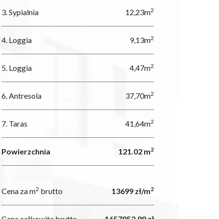
2
3. Sypialnia
12,23m
2
4. Loggia
9,13m
2
5. Loggia
4,47m
2
6. Antresola
37,70m
2
7. Taras
41,64m
2
Powierzchnia
121.02 m
2
2
Cena za m
brutto
13699 zł/m
Cena całkowita brutto
1657852.98 zł