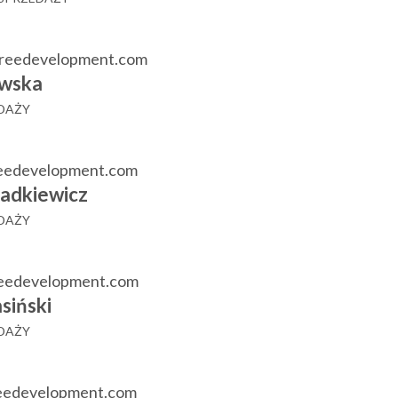
reedevelopment.com
wska
EDAŻY
eedevelopment.com
adkiewicz
EDAŻY
reedevelopment.com
siński
EDAŻY
reedevelopment.com