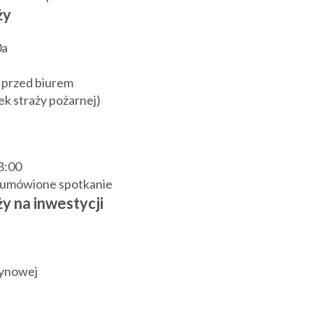
ży
0a
 przed biurem
k straży pożarnej)
18:00
j umówione spotkanie
y na inwestycji
zynowej