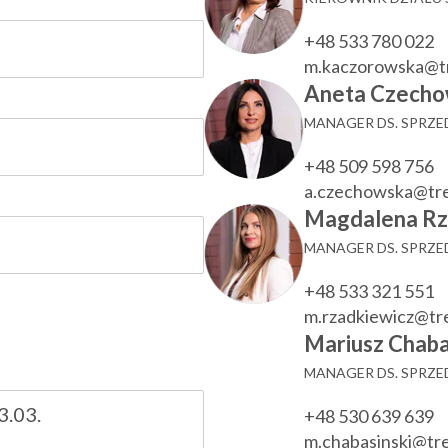
+48 533 780 022
m.kaczorowska@t
Aneta Czecho
MANAGER DS. SPRZ
+48 509 598 756
a.czechowska@tr
Magdalena Rz
MANAGER DS. SPRZ
+48 533 321 551
m.rzadkiewicz@t
Mariusz Chaba
MANAGER DS. SPRZ
+48 530 639 639
m.chabasinski@t