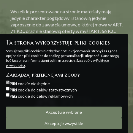
Wszelkie prezentowane na stronie materiały mają
jedynie charakter poglądowy i stanowią jedynie
zaproszenie do zawarcia umowy, o której mowa w ART.
71 K.C. oraz nie stanowią oferty w myśl ART. 66 K.C.
Ta strona wykorzystuje pliki cookies
Stosujemy pliki cookies niezbędne do funkcjonowania strony i za zgodą
opcjonalne pliki cookies do analizy, personalizacji i ulepszeń. Dane mogą
być łączone z informacjami od firm trzecich. Szczegóły w
Polityce
Polityka prywatności
prywatności
.
Zarządzaj preferencjami zgody
Projekt i realizacja:
Offteam
Pliki cookie niezbędne
Pliki cookie do celów statystycznych
Pliki cookie do celów reklamowych
Akceptuje wybrane
Akceptuje wszystkie