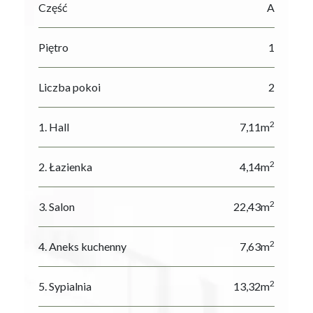
Część
A
Piętro
1
Liczba pokoi
2
2
1. Hall
7,11m
2
2. Łazienka
4,14m
2
3. Salon
22,43m
2
4. Aneks kuchenny
7,63m
2
5. Sypialnia
13,32m