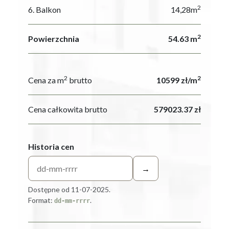
2
6. Balkon
14,28m
2
Powierzchnia
54.63 m
2
2
Cena za m
brutto
10599 zł/m
Cena całkowita brutto
579023.37 zł
Historia cen
→
Dostępne od 11-07-2025.
Format:
.
dd-mm-rrrr