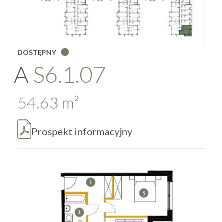
DOSTĘPNY
A
S6.1.07
54.63
m
2
Prospekt informacyjny